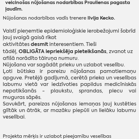
veicinošas nūjošanas nodarbības Praulienas pagasta
ļaudīm.
Ilvija Kecko.
Nūjošanas nodarbības vadīs t
renere
Valstī pieņemtie epidemioloģiskie ierobežojumi šobrīd
ļauj svaigā gaisā rīkot
desmit
aktivitātes
interesentiem. Tieši
OBLIGĀTA
iepriekšēja pieteikšanās
tādēļ,
, zvanot uz
afišā norādīto tālruņa numuru.
Nūjošana var sagādāt prieku un uzlabot veselību.
Ļoti būtiska ir pareizu nūjošanas pamatiemaņu
apguve. Pretējā gadījumā, cerētā prieka un veselības
labumu vietā var iedzīvoties papildus medicīniskās
nepatikšanās - plaukstu, sprandas, plecu vai
muguras sāpēs.
Savukārt, pareizas nūjošanas iemaņas ļauj kustēties
glītāk un ātrāk, ar mazāku piepūli un lielāku labumu
veselībai.
Projekta mērķis ir uzlabot pieejamību veselības