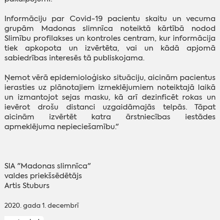
Informāciju par Covid-19 pacientu skaitu un vecuma
grupām Madonas slimnīca noteiktā kārtībā nodod
Slimību profilakses un kontroles centram, kur informācija
tiek apkopota un izvērtēta, vai un kādā apjomā
sabiedrības interesēs tā publiskojama.
Ņemot vērā epidemioloģisko situāciju, aicinām pacientus
ierasties uz plānotajiem izmeklējumiem noteiktajā laikā
un izmantojot sejas masku, kā arī dezinficēt rokas un
ievērot drošu distanci uzgaidāmajās telpās. Tāpat
aicinām izvērtēt katra ārstniecības iestādes
apmeklējuma nepieciešamību."
SIA "Madonas slimnīca"
‌valdes priekšsēdētājs
‌Artis Stuburs
‌2020. gada 1. decembrī