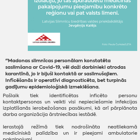
"Madonas slimnīcas personālam konstatēta
saslimšana ar Covid-19, vēl daži darbinieki atrodas
karantīnā, jo ir bijuši kontaktā ar saslimušajiem.
Inficēšanās ir operatīvi diagnosticēta, bet turpinās
gadījumu epidemioloģiskā izmeklēšana.
Pašlaik tiek identificētas inficēto personu
kontaktpersonas un veikti visi nepieciešamie infekcijas
izplatīšanās ierobežošanas pasākumi, kā arī pārplānota
darba organizācija ārstniecības iestādē.
Ierastajā režīmā tiek nodrošināta neatliekamā
medicīniskā palīdzība un ir pieejami ambulatorie
pakalpojumi.