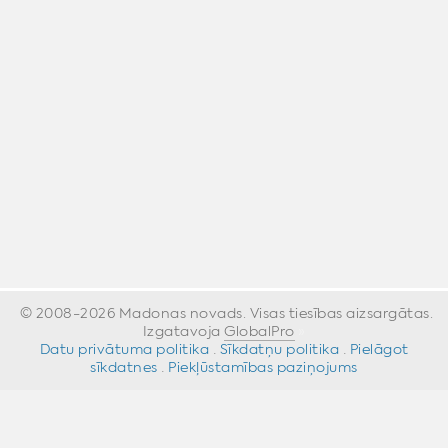
© 2008-2026 Madonas novads. Visas tiesības aizsargātas.
Izgatavoja
GlobalPro
»
Datu privātuma politika
·
Sīkdatņu politika
·
Pielāgot
sīkdatnes
·
Piekļūstamības paziņojums