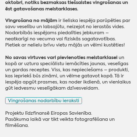
oktobri, notiks bezmaksas tiešsaistes vingrošanas un
ēst gatavošanas meistarklases.
Vingrošana no mājām
ir lieliska iespēja parūpēties par
savu veselību un labsajūtu, neizejot no ierastās vides.
Nodarbībās iespējams piedalīties jebkuram –
neatkarīgi no vecuma vai fiziskās sagatavotības.
Pietiek ar nelielu brīvu vietu mājās un vēlmi kustēties!
No savas virtuves vari pievienoties meistarklasei
un
kopā ar uztura speciālistu iemācīties jaunas, veselīgas
un gardas receptes. Viss, kas nepieciešams – produkti,
kas iepriekš būs zināmi, un vēlme gatavot kopā. Tā ir
iespēja apgūt prasmes, kas noder ikdienā, un vienlaikus
gūt iedvesmu veselīgākam dzīvesveidam.
Vingrošanas nodarbību ieraksti
Projektu līdzfinansē Eiropas Savienība.
Pasākuma laikā var tikt veikta fotografēšana un
filmēšana.