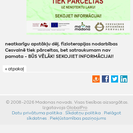
neatkarīgu apstākļu dēļ, fizioterapijas nodarbības
Cesvainē tiek pārceltas, bet satraukumam nav
pamata - BŪS VĒLĀK! SEKOJIET INFORMĀCIJAI!
« atpakaļ
© 2008-2026 Madonas novads. Visas tiesības aizsargātas.
Izgatavoja
GlobalPro
»
Datu privātuma politika
·
Sīkdatņu politika
·
Pielāgot
sīkdatnes
·
Piekļūstamības paziņojums