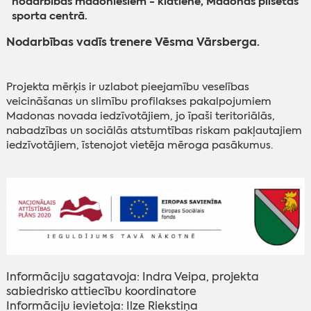
nodarbības madoniešiem - klātienē, Madonas pilsētas
sporta centrā.
Nodarbības vadīs trenere Vēsma Vārsberga.
Projekta mērķis ir uzlabot pieejamību veselības
veicināšanas un slimību profilakses pakalpojumiem
Madonas novada iedzīvotājiem, jo īpaši teritoriālās,
nabadzības un sociālās atstumtības riskam pakļautajiem
iedzīvotājiem, īstenojot vietēja mēroga pasākumus.
Informāciju sagatavoja: Indra Veipa, projekta
sabiedrisko attiecību koordinatore
Informāciju ievietoja: Ilze Riekstiņa