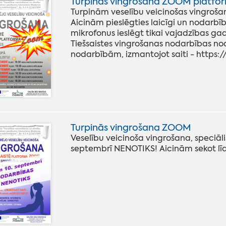
Turpinās vingrošana ZOOM platfo
Turpinām veselību veicinošas vingroša
Aicinām pieslēgties laicīgi un nodarbīb
mikrofonus ieslēgt tikai vajadzības ga
Tiešsaistes vingrošanas nodarbības no
nodarbībām, izmantojot saiti - https:
Turpinās vingrošana ZOOM
Veselību veicinoša vingrošana, speciāl
septembrī NENOTIKS! Aicinām sekot līdz