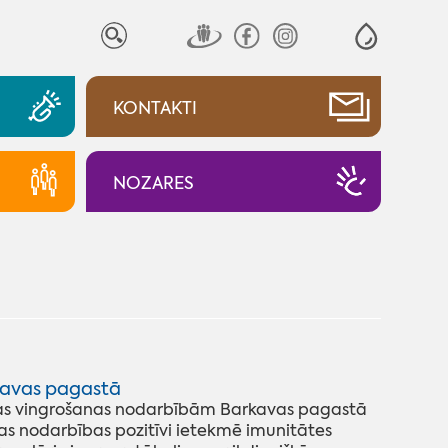
KONTAKTI
NOZARES
kavas pagastā
ošas vingrošanas nodarbībām Barkavas pagastā
s nodarbības pozitīvi ietekmē imunitātes