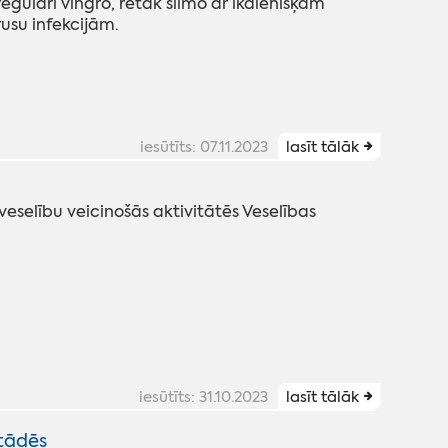
 regulāri vingro, retāk slimo ar ikdienišķām
usu infekcijām.
iesūtīts: 07.11.2023
lasīt tālāk
s, veselību veicinošās aktivitātēs Veselības
iesūtīts: 31.10.2023
lasīt tālāk
stādēs