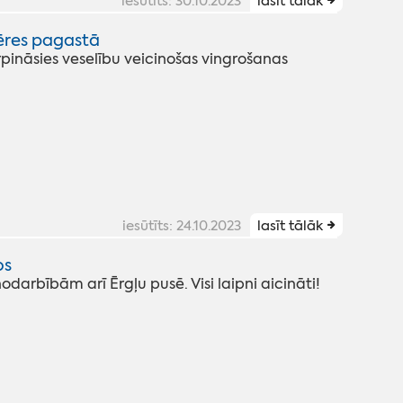
iesūtīts: 30.10.2023
lasīt tālāk
zēres pagastā
ināsies veselību veicinošas vingrošanas
iesūtīts: 24.10.2023
lasīt tālāk
os
odarbībām arī Ērgļu pusē. Visi laipni aicināti!