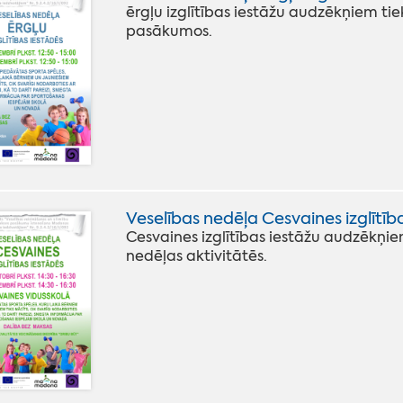
ērgļu izglītības iestāžu audzēkņiem tie
pasākumos.
Veselības nedēļa Cesvaines izglītīb
Cesvaines izglītības iestāžu audzēkņiem
nedēļas aktivitātēs.