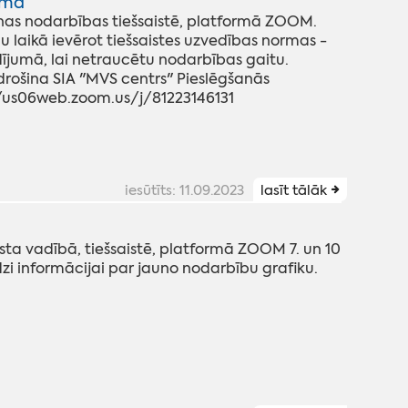
rmā
nas nodarbības tiešsaistē, platformā ZOOM.
u laikā ievērot tiešsaistes uzvedības normas -
dījumā, lai netraucētu nodarbības gaitu.
drošina SIA "MVS centrs" Pieslēgšanās
//us06web.zoom.us/j/81223146131
iesūtīts: 11.09.2023
lasīt tālāk
ista vadībā, tiešsaistē, platformā ZOOM 7. un 10
i informācijai par jauno nodarbību grafiku.