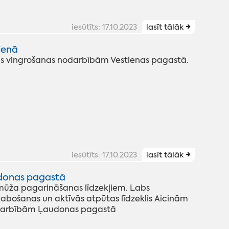
iesūtīts: 17.10.2023
lasīt tālāk
ienā
nošas vingrošanas nodarbībām Vestienas pagastā.
iesūtīts: 17.10.2023
lasīt tālāk
udonas pagastā
 mūža pagarināšanas līdzekļiem. Labs
abošanas un aktīvās atpūtas līdzeklis Aicinām
nodarbībām Ļaudonas pagastā