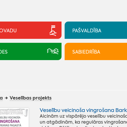
NOVADU
PAŠVALDĪBA
DES
SABIEDRĪBA
ba
Veselības projekts
Veselību veicinoša vingrošana Bar
Aicinām uz vispārējo veselību veicin
un atgādinām, ka regulāras vingrošana