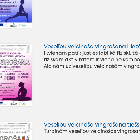
Veselību veicinoša vingrošana Lie
Ikvienam patīk justies labi kā fiziski, t
fiziskām aktivitātēm ir viena no komp
Aicinām uz veselību veicinošām vingr
Veselību veicinoša vingrošana tiešs
Turpinām veselību veicinošas vingroš