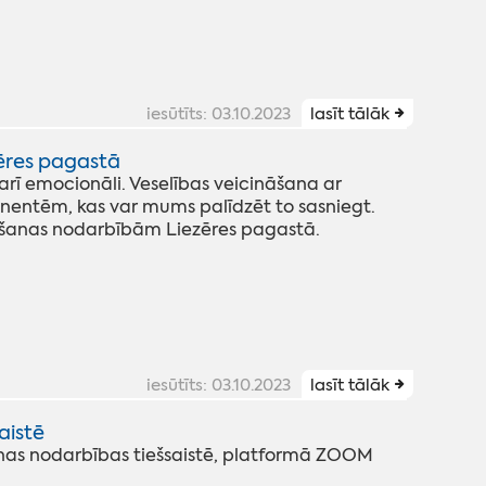
iesūtīts: 03.10.2023
lasīt tālāk
zēres pagastā
ā arī emocionāli. Veselības veicināšana ar
onentēm, kas var mums palīdzēt to sasniegt.
ošanas nodarbībām Liezēres pagastā.
iesūtīts: 03.10.2023
lasīt tālāk
aistē
anas nodarbības tiešsaistē, platformā ZOOM