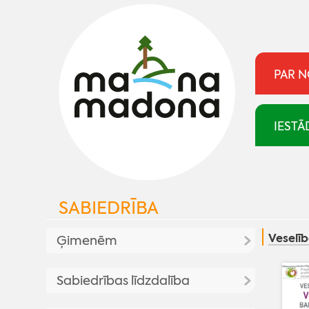
PAR 
IESTĀ
SABIEDRĪBA
Veselī
Ģimenēm
Atbalsts ģimenēm
Sabiedrības līdzdalība
Aktualitates