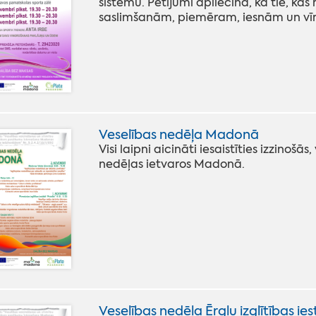
sistēmu. Pētījumi apliecina, ka tie, kas
saslimšanām, piemēram, iesnām un vīr
Veselības nedēļa Madonā
Visi laipni aicināti iesaistīties izzinošā
nedēļas ietvaros Madonā.
Veselības nedēļa Ērgļu izglītības ie