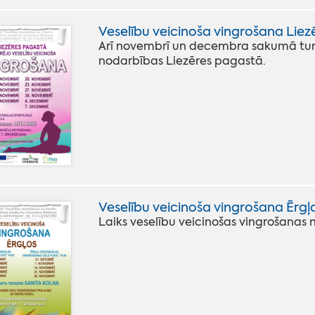
Veselību veicinoša vingrošana Lie
Arī novembrī un decembra sakumā turp
nodarbības Liezēres pagastā.
Veselību veicinoša vingrošana Ērgļ
Laiks veselību veicinošas vingrošanas n