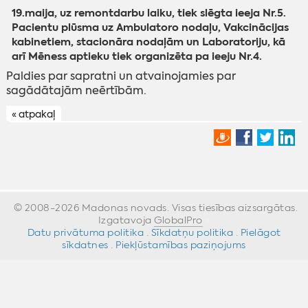
19.maija, uz remontdarbu laiku, tiek slēgta ieeja Nr.5.
Pacientu plūsma uz Ambulatoro nodaļu, Vakcinācijas
kabinetiem, stacionāra nodaļām un Laboratoriju, kā
arī Mēness aptieku tiek organizēta pa ieeju Nr.4.
Paldies par sapratni un atvainojamies par
sagādātajām neērtībām.
« atpakaļ
© 2008-2026 Madonas novads. Visas tiesības aizsargātas.
Izgatavoja
GlobalPro
»
Datu privātuma politika
·
Sīkdatņu politika
·
Pielāgot
sīkdatnes
·
Piekļūstamības paziņojums