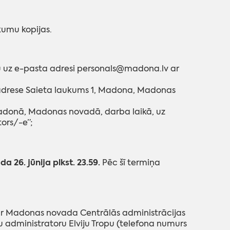
kumu kopijas.
u uz e-pasta adresi personals@madona.lv ar
drese Saieta laukums 1, Madona, Madonas
Madonā, Madonas novadā, darba laikā, uz
ors/-e”;
da 26. jūnija plkst. 23.59.
Pēc šī termiņa
s ar Madonas novada Centrālās administrācijas
u administratoru Elviju Tropu (telefona numurs