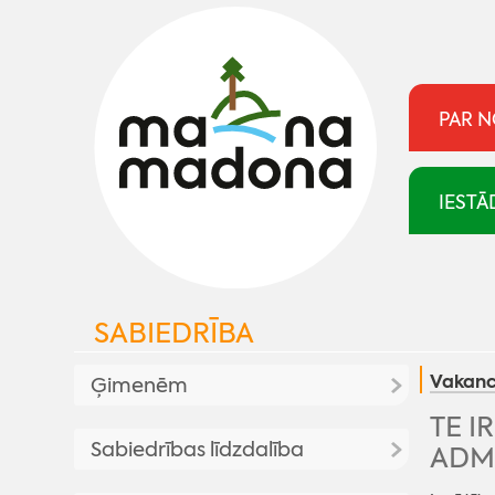
PAR 
IESTĀ
SABIEDRĪBA
Vakanc
Ģimenēm
TE I
Atbalsts ģimenēm
Sabiedrības līdzdalība
ADM
Aktualitates