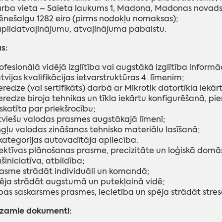
rba vieta – Saieta laukums 1, Madona, Madonas novad
nešalgu 1282 eiro (pirms nodokļu nomaksas);
pildatvaļinājumu, atvaļinājuma pabalstu.
s:
ofesionālā vidējā izglītība vai augstākā izglītība informā
tvijas kvalifikācijas ietvarstruktūras 4. līmenim;
eredze (vai sertifikāts) darbā ar Mikrotik datortīkla iekār
eredze biroja tehnikas un tīkla iekārtu konfigurēšanā, pi
skatīta par priekšrocību;
tviešu valodas prasmes augstākajā līmenī;
gļu valodas zināšanas tehnisko materiālu lasīšanā;
kategorijas autovadītāja apliecība.
ektīvas plānošanas prasme, precizitāte un loģiskā domā
šiniciatīva, atbildība;
asme strādāt individuāli un komandā;
ēja strādāt augstumā un putekļainā vidē;
bas saskarsmes prasmes, iecietība un spēja strādāt stresa
dzamie dokumenti: