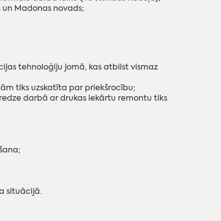
s un Madonas novads;
cijas tehnoloģiju jomā, kas atbilst vismaz
tām tiks uzskatīta par priekšrocību;
eredze darbā ar drukas iekārtu remontu tiks
šana;
 situācijā.