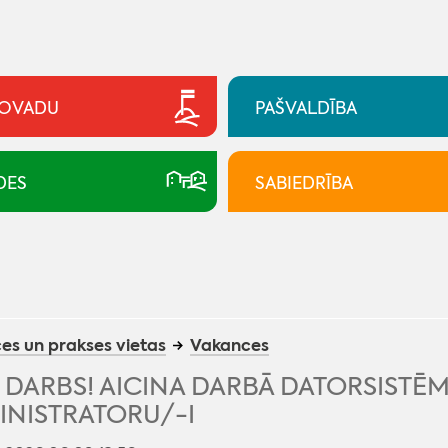
NOVADU
PAŠVALDĪBA
DES
SABIEDRĪBA
es un prakses vietas
Vakances
R DARBS! AICINA DARBĀ DATORSISTĒ
INISTRATORU/-I