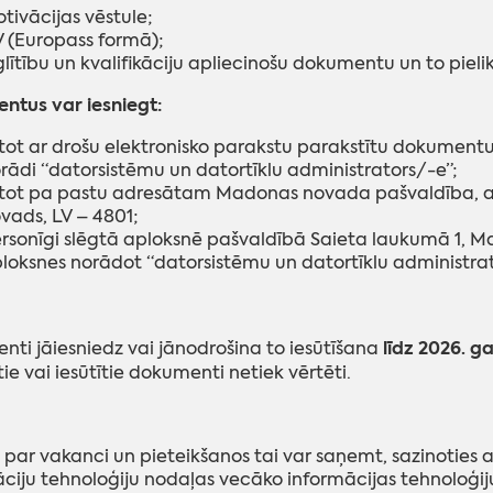
tivācijas vēstule;
 (Europass formā);
glītību un kvalifikāciju apliecinošu dokumentu un to pieli
ntus var iesniegt:
tot ar drošu elektronisko parakstu parakstītu dokument
rādi “datorsistēmu un datortīklu administrators/-e”;
tot pa pastu adresātam Madonas novada pašvaldība, a
vads, LV – 4801;
rsonīgi slēgtā aploksnē pašvaldībā Saieta laukumā 1, 
loksnes norādot “datorsistēmu un datortīklu administrat
līdz 2026. ga
ti jāiesniedz vai jānodrošina to iesūtīšana
tie vai iesūtītie dokumenti netiek vērtēti.
 par vakanci un pieteikšanos tai var saņemt, sazinotie
ciju tehnoloģiju nodaļas vecāko informācijas tehnoloģij