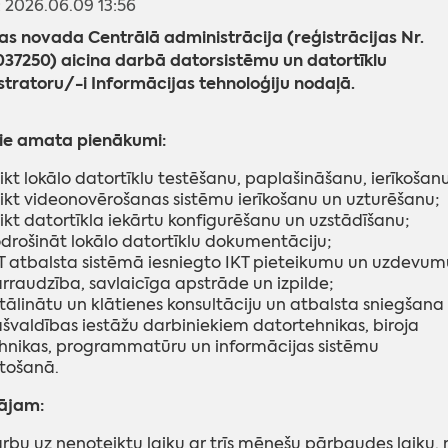
s: 2026.06.09 13:56
 novada Centrālā administrācija (reģistrācijas Nr.
37250) aicina darbā datorsistēmu un datortīklu
tratoru/-i Informācijas tehnoloģiju nodaļā.
ie amata pienākumi:
ikt lokālo datortīklu testēšanu, paplašināšanu, ierīkošanu
ikt videonovērošanas sistēmu ierīkošanu un uzturēšanu;
ikt datortīkla iekārtu konfigurēšanu un uzstādīšanu;
drošināt lokālo datortīklu dokumentāciju;
T atbalsta sistēmā iesniegto IKT pieteikumu un uzdevum
rraudzība, savlaicīga apstrāde un izpilde;
tālinātu un klātienes konsultāciju un atbalsta sniegšana
švaldības iestāžu darbiniekiem datortehnikas, biroja
hnikas, programmatūru un informācijas sistēmu
etošanā.
ājam:
rbu uz nenoteiktu laiku ar trīs mēnešu pārbaudes laiku,