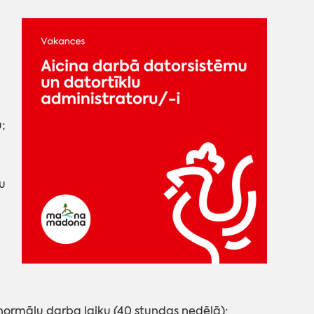
;
u
 normālu darba laiku (40 stundas nedēļā);