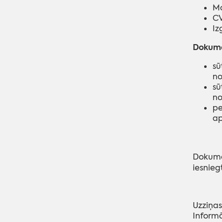
Mo
CV
Iz
Dokume
sū
no
sū
no
pe
ap
Dokumen
iesnieg
Uzziņas
Informā