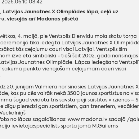
s: 2026.06.10 08:42
ā, Latvijas Jaunatnes X Olimpiādes lāpa, ceļā uz
u, viesojās arī Madonas pilsētā
svētkos, 4. maijā, pie Ventspils Dienvidu mola skatu torņa
 ceremonijā tika iedegta Latvijas Jaunatnes X Olimpiād
zsākot tās ceļojumu cauri visai Latvijai. Ventspils šim
am izvēlēta simboliski - tieši šeit 2002. gadā norisinājās
atvijas Jaunatnes Olimpiāde. Lāpas iedegšana Ventspil
r sākuma punktu vienojošam ceļojumam cauri visai
.
līdz 20. jūnijam Valmierā norisināsies Latvijas Jaunatnes X
de, kas pulcēs vairāk nekā 3500 jaunos sportistus no vis
ma šogad veidota trīs savstarpēji saistītos virzienos –
idīgu pieredzi gan sportistiem, gan treneriem, vecākiem
.Veckalniņš
foto no lāpas sagaidīšanas: www.madona.lv sadaļā /gale
ciju ievietoja:speciālists sporta jomā M.Gailums