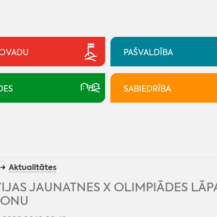
NOVADU
PAŠVALDĪBA
DES
SABIEDRĪBA
Aktualitātes
IJAS JAUNATNES X OLIMPIĀDES LĀP
ONU