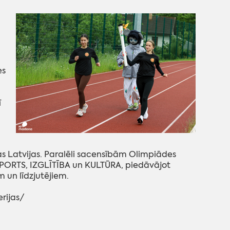
es
ī
as Latvijas. Paralēli sacensībām Olimpiādes
 SPORTS, IZGLĪTĪBA un KULTŪRA, piedāvājot
 un līdzjutējiem.
rijas/