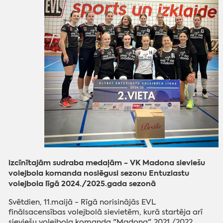
izcīnītajām sudraba medaļām - VK Madona sieviešu
volejbola komanda noslēgusi sezonu Entuziastu
volejbola līgā 2024./2025.gada sezonā
Svētdien, 11.maijā - Rīgā norisinājās EVL
finālsacensības volejbolā sievietēm, kurā startēja arī
sieviešu volejbola komanda "Madona". 2021./2022.