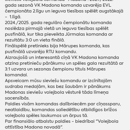
gada sezonā VK Madona komanda uzvarēja EVL
čempionāta 2.līgu un ieguva tiesības spēlēt augstākajā
- 1.līgā.
2024./2025. gada regulāro čempionātu komanda
noslēdza pirmajā vietā un ieguva tiesības spēlēt
pusfinālā, kur tika pieveikta Jūrmalas komanda ar
rezultātu 3:0 un vieta finālā.
Finālspēlē pretinieks bija Mārupes komanda, kas
pusfinālā uzvarēja RTU komandu.
Aizraujošā un interesantā cīņā VK Madona komanda
atzina pretinieču pārākumu un spēles gala rezultātā ar
3:1 uzvara un sezonas čempionu tituls Mārupes
komandai.
Apsveicam mūsu sieviešu komandu ar izcīnītajām
sudraba medaļām, kas bez šaubām ir pānākums
Madonas sieviešu volejbola vēsturē tāda līmeņa
sacensībās.
Paldies visām komandas dalībniecēm par cīņassparu,
neatlaidību, komandas saliedētību atbildīgos brīžos
volejbola spēles laukumos un ārpus tā.
Par finansiālo atbalstu paldies - biedrībai "Volejbola
attīstība Madona novadā".