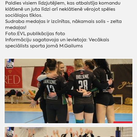
Paldies visiem līdzjutējiem, kas atbalstīja komandu
klātienē un juta līdzi arī neklātienē vērojot spēles
sociālajos tīklos.
Sudraba medaļas ir izcīnītas, nākamais solis - zelta
medaļas!
Foto:EVL publikācijas foto
Informāciju sagatavoja un ievietoja: Vecākais
speciālists sporta jomā M.Gailums