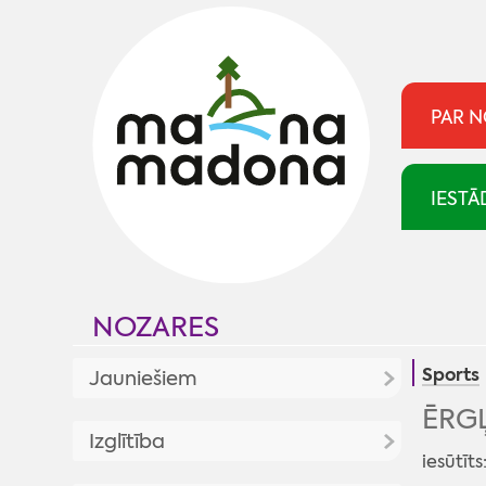
PAR 
IESTĀ
NOZARES
Sports
Jauniešiem
ĒRG
Jaunumi
Izglītība
iesūtīts
Jaunatnes politika