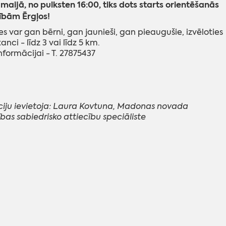
 maijā, no pulksten 16:00, tiks dots starts orientēšanās
ībām Ērgļos!
ies var gan bērni, gan jaunieši, gan pieaugušie, izvēloties
anci - līdz 3 vai līdz 5 km.
nformācijai - T. 27875437
ciju ievietoja: Laura Kovtuna, Madonas novada
bas sabiedrisko attiecību speciāliste