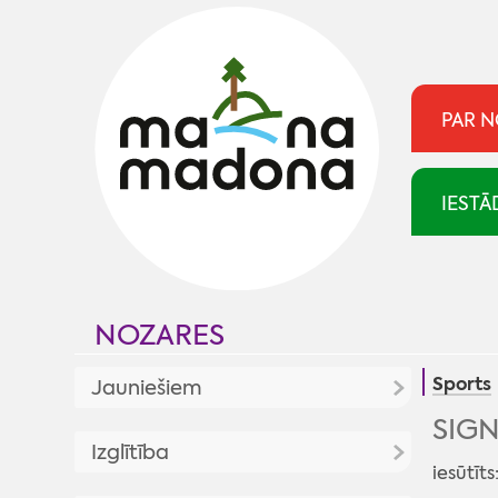
PAR 
IESTĀ
NOZARES
Sports
Jauniešiem
SIGN
Jaunumi
Izglītība
iesūtīts
Jaunatnes politika