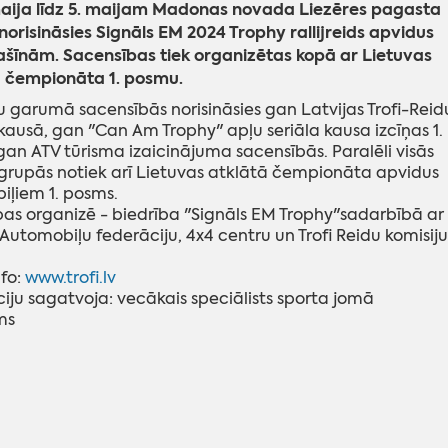
maija līdz 5. maijam Madonas novada Liezēres pagasta
norisināsies Signāls EM 2024 Trophy rallijreids apvidus
šīnām. Sacensības tiek organizētas kopā ar Lietuvas
ā čempionāta 1. posmu.
nu garumā sacensībās norisināsies gan Latvijas Trofi-Reid
kausā, gan "Can Am Trophy" apļu seriāla kausa izcīņas 1.
an ATV tūrisma izaicinājuma sacensībās. Paralēli visās
 grupās notiek arī Lietuvas atklātā čempionāta apvidus
iļiem 1. posms.
as organizē - biedrība "Signāls EM Trophy"sadarbībā ar
 Automobiļu federāciju, 4x4 centru un Trofi Reidu komisiju
nfo:
www.trofi.lv
iju sagatvoja: vecākais speciālists sporta jomā
ms