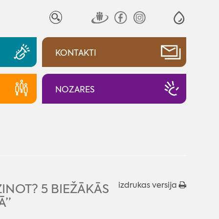
KONTAKTI
NOZARES
izdrukas versija
INOT? 5 BIEŽĀKĀS
Ā”