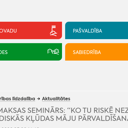
NOVADU
PAŠVALDĪBA
DES
SABIEDRĪBA
ības līdzdalība
Aktualitātes
AKSAS SEMINĀRS: “KO TU RISKĒ NEZ
DISKĀS KĻŪDAS MĀJU PĀRVALDĪŠAN