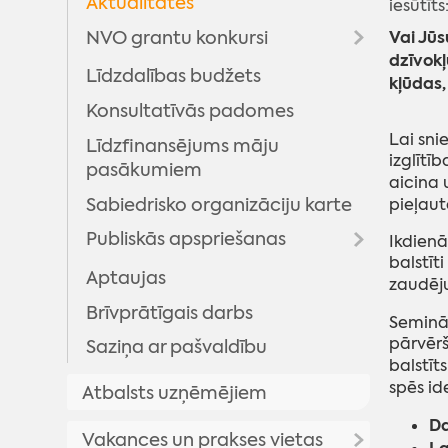
Aktualitātes
iesūtīt
Resursu karte
Vai Jūs
NVO grantu konkursi
Brīvais laiks
dzīvokļ
Līdzdalības budžets
Informācija par konkursiem
kļūdas,
Izglītība
Multifunkcionālie/bērnu un
Konsultatīvās padomes
jauniešu centri
Dzīvesvieta
Lai sni
Līdzfinansējums māju
Aktīvā atpūta
izglītī
pasākumiem
aicina 
Sabiedrisko organizāciju karte
pieļaut
Publiskās apspriešanas
Ikdienā
balstīt
Aptaujas
Publiskās apspriešanas
zaudēju
Brīvprātīgais darbs
Saistošo noteikumu projekti
Seminār
pārvērš
Saziņa ar pašvaldību
Informatīvie paziņojumi par
Rezultāti SN projektu
balstīts
SIVI iesniegumiem
apspriešanai
spēs id
Atbalsts uzņēmējiem
Da
Vakances un prakses vietas