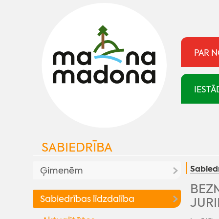
PAR 
IESTĀ
SABIEDRĪBA
Sabiedr
Ģimenēm
BEZM
Atbalsts ģimenēm
Sabiedrības līdzdalība
JURI
Aktualitates