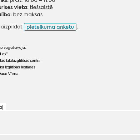
iks:
plkst. 10:00 – 11.00
rises vieta:
tiešsaistē
lība:
bez maksas
 aizpildot
pieteikuma anketu
.
ju sagatavoja:
 Lex"
ās tālākizglītības centrs
u izglītības iestādes
Dace Vārna
aļ