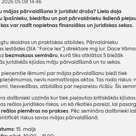
s: 2026.05.08 14:46
u mājas pārvaldīšana ir juridiski droša? Liela daļa
u īpašnieku, biedrību un pat pārvaldnieku ikdienā pieļau
 kas var radīt nopietnas finansiālas un juridiskas sekas.
egtu skaidras un praktiskas atbildes, Pārvaldnieku
bas iestādes (SIA “Force lex”) direktore mg.iur. Dace Vārna
bezmaksas semināru
uz
, kurā tiks atklātas 5 biežāk
ās juridiskās kļūdas māju pārvaldīšanā un to sekas.
 pieņemtie lēmumi par mājas pārvaldīšanu bieži tiek
i pieņēmumos, nevis normatīvajos aktos. Tas rada riskus: 
mi, tiesvedības, atbildība par nepareizu rīcību. Šis semi
a dalībnieki uzzinās kur tiek pieļautas kritiskākās kļūdas 
as reālos juridiskos riskos, un kā rīkoties pareizi, lai pas
reālos piemēros no prakses
. Pēc semināra dalībnieki la
entificēt riskus savas mājas pārvaldīšanā.
tums:
15. maijs