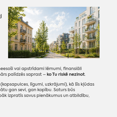
j
neesoši vai apstrīdami lēmumi, finansiāli
ko Tu riskē nezinot
nārs palīdzēs saprast –
.
(kopsapulces, līgumi, uzkrājumi), kā šīs kļūdas
argātu gan sevi, gan kopību. Saturs būs
bāk izpratīs savus pienākumus un atbildību,