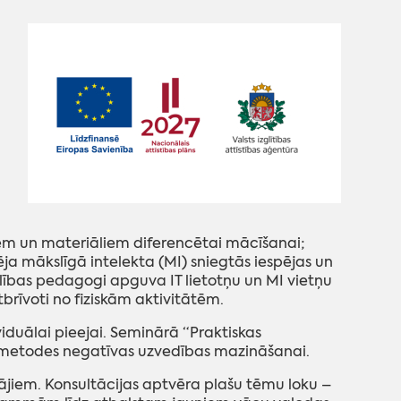
iem un materiāliem diferencētai mācīšanai;
ēja mākslīgā intelekta (MI) sniegtās iespējas un
elības pedagogi apguva IT lietotņu un MI vietņu
brīvoti no fiziskām aktivitātēm.
viduālai pieejai. Seminārā “Praktiskas
 metodes negatīvas uzvedības mazināšanai.
ājiem. Konsultācijas aptvēra plašu tēmu loku –