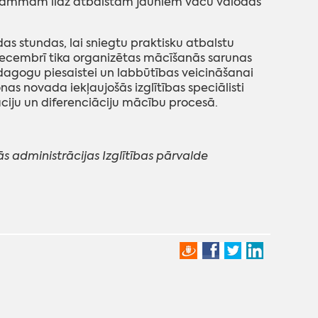
rogrammām līdz atbalstam jauniem vācu valodas
s stundas, lai sniegtu praktisku atbalstu
ecembrī tika organizētas mācīšanās sarunas
dagogu piesaistei un labbūtības veicināšanai
 novada iekļaujošās izglītības speciālisti
āciju un diferenciāciju mācību procesā.
 administrācijas Izglītības pārvalde