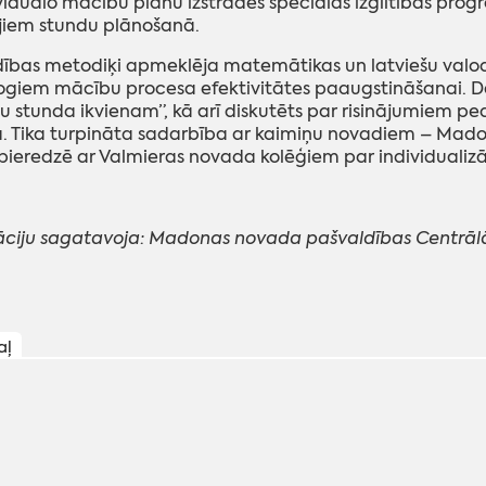
viduālo mācību plānu izstrādes speciālās izglītības p
jiem stundu plānošanā.
ības metodiķi apmeklēja matemātikas un latviešu valoda
giem mācību procesa efektivitātes paaugstināšanai. D
 stunda ikvienam”, kā arī diskutēts par risinājumiem pe
 Tika turpināta sadarbība ar kaimiņu novadiem – Madonas
 pieredzē ar Valmieras novada kolēģiem par individualiz
ciju sagatavoja: Madonas novada pašvaldības Centrālās
aļ