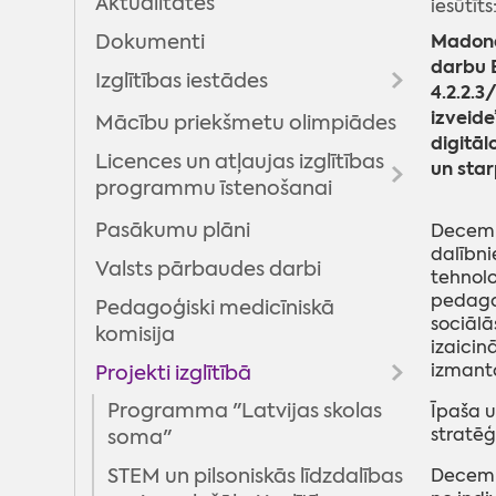
Aktualitātes
iesūtīts
Jauniešu centri
Madona
Dokumenti
Multifunkcionālie centri
darbu E
Izglītības iestādes
4.2.2.
Jaunatnes lietu komisija
izveid
Mācību priekšmetu olimpiādes
Vispārizglītojošās skolas
Madonas novada jauniešu
digitāl
Licences un atļaujas izglītības
Pirmsskolas izglītības iestādes
dome
un sta
programmu īstenošanai
Interešu un profesionālās
EURODESK
ievirzes izglītības iestādes
Pasākumu plāni
Interešu izglītība
Decembr
Brīvprātīgais darbs
dalībni
Valsts pārbaudes darbi
Neformālā izglītība
Projekti
tehnolo
pedagog
Pedagoģiski medicīniskā
Pedagogu profesionālā
Nometnes
Projekts "Kontakts"
sociālā
komisija
pilnveide
izaicin
Projekts "Proti un dari 2.0"
izmanto
Projekti izglītībā
"Digitālā darba ar jaunatni
Programma "Latvijas skolas
Īpaša u
sistēmas attīstība
stratē
soma"
pašvaldībās"
STEM un pilsoniskās līdzdalības
Decembr
Realizētie projekti