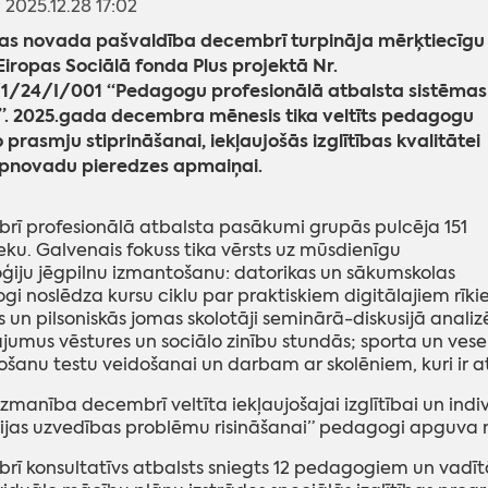
: 2025.12.28 17:02
s novada pašvaldība decembrī turpināja mērķtiecīgu
iropas Sociālā fonda Plus projektā Nr.
3/1/24/I/001 “Pedagogu profesionālā atbalsta sistēmas
e”. 2025.gada decembra mēnesis tika veltīts pedagogu
o prasmju stiprināšanai, iekļaujošās izglītības kvalitātei
rpnovadu pieredzes apmaiņai.
ī profesionālā atbalsta pasākumi grupās pulcēja 151
eku. Galvenais fokuss tika vērsts uz mūsdienīgu
ģiju jēgpilnu izmantošanu: datorikas un sākumskolas
i noslēdza kursu ciklu par praktiskiem digitālajiem rīk
s un pilsoniskās jomas skolotāji seminārā-diskusijā analiz
ājumus vēstures un sociālo zinību stundās; sporta un ves
šanu testu veidošanai un darbam ar skolēniem, kuri ir at
zmanība decembrī veltīta iekļaujošajai izglītībai un indi
ģijas uzvedības problēmu risināšanai” pedagogi apguva
ī konsultatīvs atbalsts sniegts 12 pedagogiem un vadīt