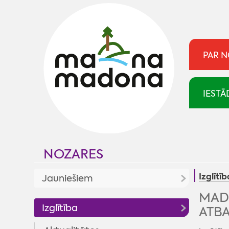
PAR 
IESTĀ
NOZARES
Izglītīb
Jauniešiem
MAD
Jaunumi
Izglītība
ATBA
Jaunatnes politika