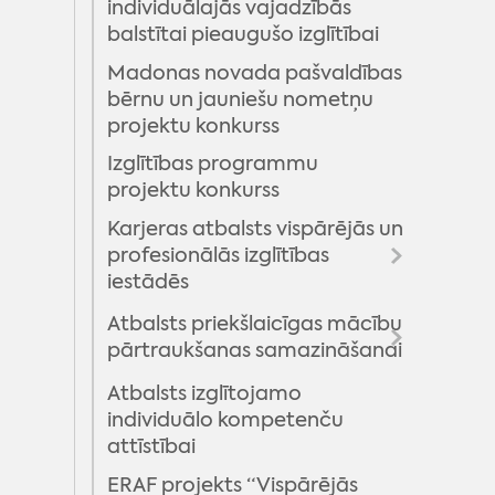
individuālajās vajadzībās
balstītai pieaugušo izglītībai
Madonas novada pašvaldības
bērnu un jauniešu nometņu
projektu konkurss
Izglītības programmu
projektu konkurss
Karjeras atbalsts vispārējās un
profesionālās izglītības
iestādēs
Atbalsts priekšlaicīgas mācību
Karjeras atbalsta pasākumi
pārtraukšanas samazināšanai
2022
Karjeras atbalsta pasākumi
Atbalsts izglītojamo
Jaunatnes iniciatīvu
2021
individuālo kompetenču
projektu konkurss
attīstībai
(PuMPuRS) - 2019
Karjeras atbalsta pasākumi
2020
ERAF projekts “Vispārējās
Projekts "MĒS ESAM STIPRI!"
Jaunatnes iniciatīvu