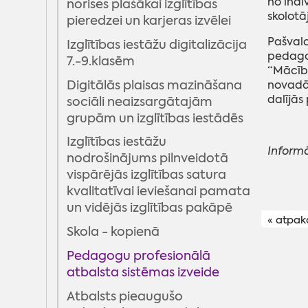
no indi
norises plašākai izglītības
skolotā
pieredzei un karjeras izvēlei
Jauniešu projekts "DZĪVO""
Pašvald
Izglītības iestāžu digitalizācija
Projekts "Labbūtības
pedago
7.-9.klasēm
ceļakartes aktivitāšu
“Mācību
īstenošana Madonas
Digitālās plaisas mazināšana
novadā.
novadā”
dalījās
sociāli neaizsargātajām
grupām un izglītības iestādēs
Projekts "Jaunatnes
darbinieku kapacitātes
Izglītības iestāžu
Informā
stiprināšana, attīstot
nodrošinājums pilnveidotā
digitālā un mobilā /ielu
vispārējās izglītības satura
darba ar jaunatni sistēmu
kvalitatīvai ieviešanai pamata
Madonas novadā"
un vidējās izglītības pakāpē
« atpak
Projekts "Kopā darām"
Skola - kopienā
Projekts "Kaļam plānus"
Pedagogu profesionālā
atbalsta sistēmas izveide
Atbalsts pieaugušo