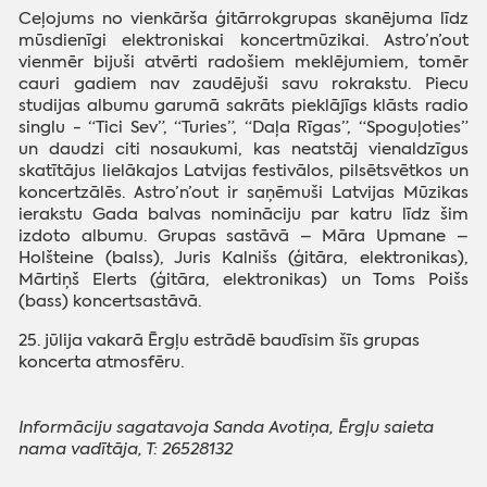
Ceļojums no vienkārša ģitārrokgrupas skanējuma līdz
mūsdienīgi elektroniskai koncertmūzikai. Astro’n’out
vienmēr bijuši atvērti radošiem meklējumiem, tomēr
cauri gadiem nav zaudējuši savu rokrakstu. Piecu
studijas albumu garumā sakrāts pieklājīgs klāsts radio
singlu - “Tici Sev”, “Turies”, “Daļa Rīgas”, “Spoguļoties”
un daudzi citi nosaukumi, kas neatstāj vienaldzīgus
skatītājus lielākajos Latvijas festivālos, pilsētsvētkos un
koncertzālēs. Astro’n’out ir saņēmuši Latvijas Mūzikas
ierakstu Gada balvas nomināciju par katru līdz šim
izdoto albumu. Grupas sastāvā – Māra Upmane –
Holšteine (balss), Juris Kalnišs (ģitāra, elektronikas),
Mārtiņš Elerts (ģitāra, elektronikas) un Toms Poišs
(bass) koncertsastāvā.
25. jūlija vakarā Ērgļu estrādē baudīsim šīs grupas
koncerta atmosfēru.
Informāciju sagatavoja Sanda Avotiņa, Ērgļu saieta
nama vadītāja, T: 26528132