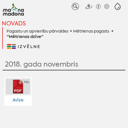
NOVADS
Pagastu un apvienību pārvaldes
Mētrienas pagasts
''Mētrienas dzīve''
IZVĒLNE
2018. gada novembris
2.5 Mb
Avīze