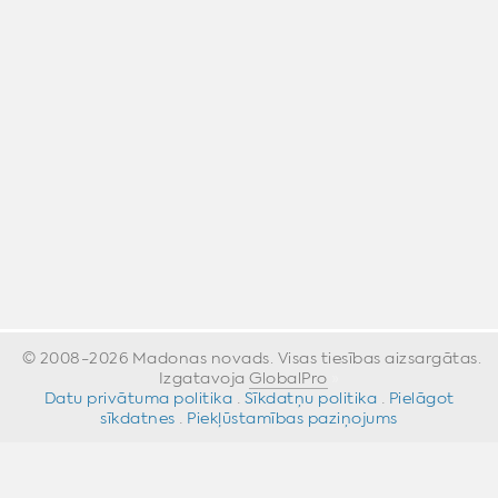
© 2008-2026 Madonas novads. Visas tiesības aizsargātas.
Izgatavoja
GlobalPro
»
Datu privātuma politika
·
Sīkdatņu politika
·
Pielāgot
sīkdatnes
·
Piekļūstamības paziņojums