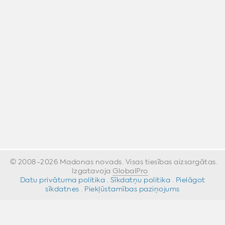
© 2008-2026 Madonas novads. Visas tiesības aizsargātas.
Izgatavoja
GlobalPro
»
Datu privātuma politika
·
Sīkdatņu politika
·
Pielāgot
sīkdatnes
·
Piekļūstamības paziņojums