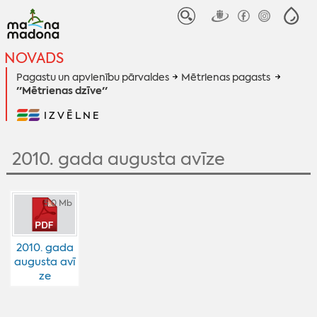
NOVADS
Pagastu un apvienību pārvaldes
Mētrienas pagasts
''Mētrienas dzīve''
IZVĒLNE
2010. gada augusta avīze
5.0 Mb
2010. gada
augusta avī
ze