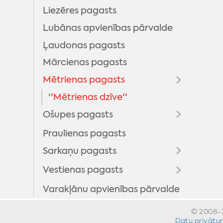
Liezēres pagasts
Lubānas apvienības pārvalde
Ļaudonas pagasts
Mārcienas pagasts
Mētrienas pagasts
''Mētrienas dzīve''
Ošupes pagasts
Praulienas pagasts
''Klānu Vēstis''
Sarkaņu pagasts
Vestienas pagasts
''Sarkaņu ziņas''
Varakļānu apvienības pārvalde
Informatīvais izdevums ''Pie
mums''
© 2008-2
Datu privātum