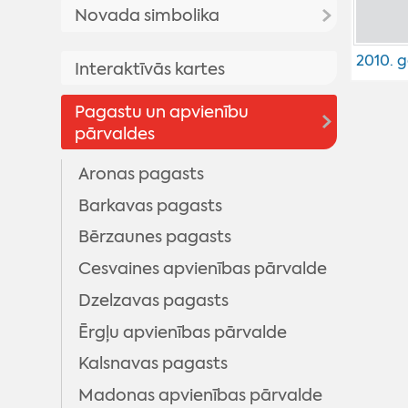
Priekšsēdētāja uzruna
Novada simbolika
Madonas Novada Vēstnesis
Madonas novada vēsture
Galerijas
Madonas novada simbolika
2010. 
Interaktīvās kartes
Madonas pilsētas vēsture
Video
Madonas novada vizuālā
Vēsturisko foto galerija
Pagastu un apvienību
identitāte
pārvaldes
Madonas novada ģerbonis
Aronas pagasts
Karogs
Barkavas pagasts
Himna
Bērzaunes pagasts
Cesvaines apvienības pārvalde
Dzelzavas pagasts
Ērgļu apvienības pārvalde
Kalsnavas pagasts
Madonas apvienības pārvalde