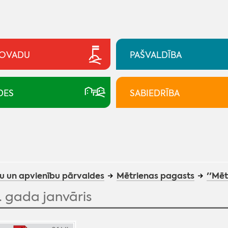
NOVADU
PAŠVALDĪBA
DES
SABIEDRĪBA
u un apvienību pārvaldes
Mētrienas pagasts
''Mēt
. gada janvāris