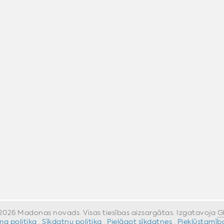
026 Madonas novads. Visas tiesības aizsargātas. Izgatavoja
G
a politika
·
Sīkdatņu politika
·
Pielāgot sīkdatnes
·
Piekļūstamīb