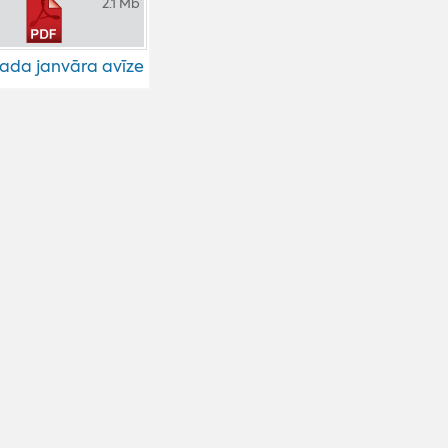
2.1 Mb
gada janvāra avīze