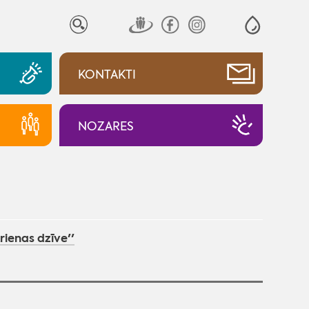
KONTAKTI
NOZARES
rienas dzīve''