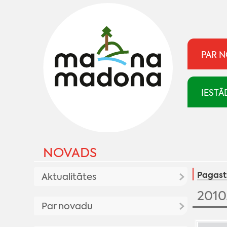
PAR 
IESTĀ
NOVADS
Pagast
Aktualitātes
2010
Aktualitātes
Par novadu
Pasākumu kalendārs
Madonai 100