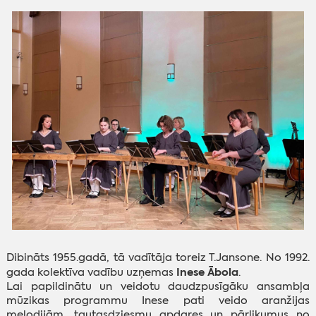
Dibināts 1955.gadā, tā vadītāja toreiz T.Jansone. No 1992.
Inese Ābola
gada kolektīva vadību uzņemas
.
Lai papildinātu un veidotu daudzpusīgāku ansambļa
mūzikas programmu Inese pati veido aranžijas
melodijām, tautasdziesmu apdares un pārlikumus no