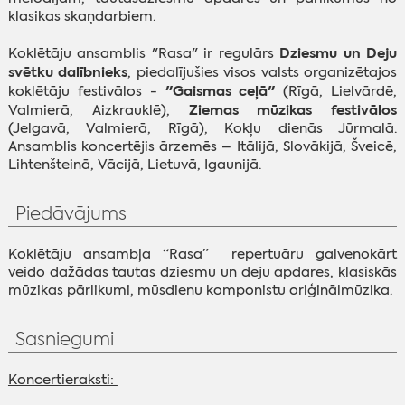
klasikas skaņdarbiem.
Dziesmu un Deju
Koklētāju ansamblis "Rasa" ir regulārs
svētku dalībnieks
, piedalījušies visos valsts organizētajos
"Gaismas ceļā"
koklētāju festivālos -
(Rīgā, Lielvārdē,
Ziemas mūzikas festivālos
Valmierā, Aizkrauklē),
(Jelgavā, Valmierā, Rīgā), Kokļu dienās Jūrmalā.
Ansamblis koncertējis ārzemēs – Itālijā, Slovākijā, Šveicē,
Lihtenšteinā, Vācijā, Lietuvā, Igaunijā.
Piedāvājums
Koklētāju ansambļa “Rasa” repertuāru galvenokārt
veido dažādas tautas dziesmu un deju apdares, klasiskās
mūzikas pārlikumi, mūsdienu komponistu oriģinālmūzika.
Sasniegumi
Koncertieraksti: