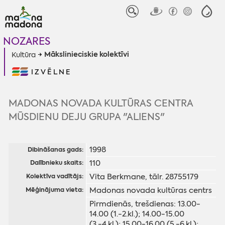
NOZARES
Mākslinieciskie kolektīvi
Kultūra
IZVĒLNE
MADONAS NOVADA KULTŪRAS CENTRA
MŪSDIENU DEJU GRUPA "ALIENS"
1998
Dibināšanas gads:
110
Dalībnieku skaits:
Vita Berkmane, tālr. 28755179
Kolektīva vadītājs:
Madonas novada kultūras centrs
Mēģinājuma vieta:
Pirmdienās, trešdienas: 13.00-
14.00 (1.-2.kl.); 14.00-15.00
(3.-4.kl.); 15.00-16.00 (5.-6.kl.);