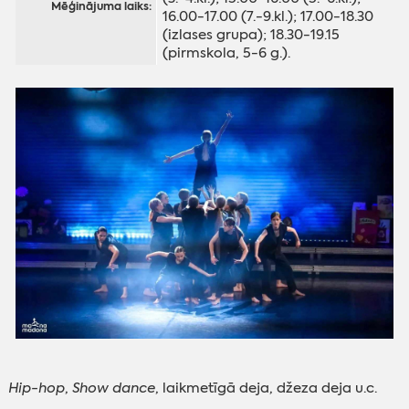
Mēģinājuma laiks:
16.00-17.00 (7.-9.kl.); 17.00-18.30
(izlases grupa); 18.30-19.15
(pirmskola, 5-6 g.).
Hip-hop
,
Show dance
, laikmetīgā deja, džeza deja u.c.