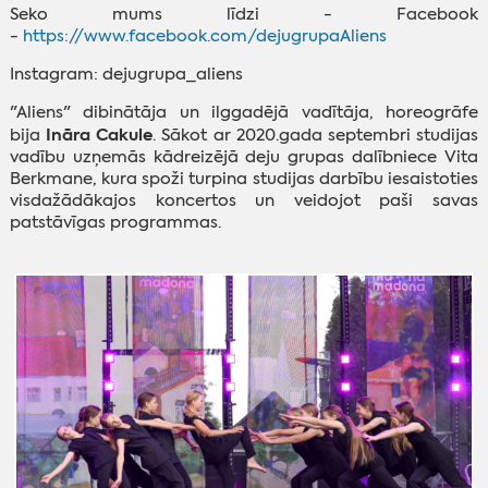
Seko mums līdzi - Facebook
-
https://www.facebook.com/dejugrupaAliens
Instagram: dejugrupa_aliens
"Aliens" dibinātāja un ilggadējā vadītāja, horeogrāfe
Ināra Cakule
bija
. Sākot ar 2020.gada septembri studijas
vadību uzņemās kādreizējā deju grupas dalībniece Vita
Berkmane, kura spoži turpina studijas darbību iesaistoties
visdažādākajos koncertos un veidojot paši savas
patstāvīgas programmas.