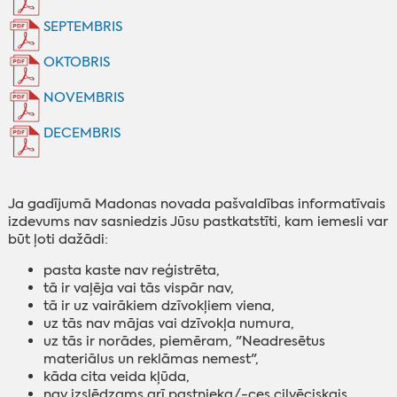
SEPTEMBRIS
OKTOBRIS
NOVEMBRIS
DECEMBRIS
‌Ja gadījumā Madonas novada pašvaldības informatīvais
izdevums nav sasniedzis Jūsu pastkatstīti, kam iemesli var
būt ļoti dažādi:
‌pasta kaste nav reģistrēta,
tā ir vaļēja vai tās vispār nav,
tā ir uz vairākiem dzīvokļiem viena,
uz tās nav mājas vai dzīvokļa numura,
uz tās ir norādes, piemēram, "Neadresētus
materiālus un reklāmas nemest",
kāda cita veida kļūda,
nav izslēdzams arī pastnieka/-ces cilvēciskais