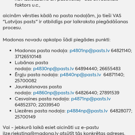
faktors u.c.,
aicinām vērsties kādā no pasta nodaļām, jo tieši VAS
"Latvijas pasts" ir atbildīgs par laikraksta piegādāšanas
procesu.
‌Madonas novadu apkalpo šādi piegādes punkti:
‌Madonas pasta nodaļa:
p4801np@pasts.lv
64821140;
37126510148
Lubānas pasta
nodaļa:
p4830np@pasts.lv
64894440; 26655483
Ērgļu pasta nodaļa:
p4840np@pasts.lv
64871140;
25700082
Jaunkalsnavas pasta
nodaļa:
p4860np@pasts.lv
64826440; 27891539
Cesvaines pasta nodaļa:
p4871np@pasts.lv
64852370; 22039540
Liezēres pasta nodaļa:
p4884np@pasts.lv
64828077;
25700149
Vai - jebkurā laikā esiet aicināti uz e-pastu
ilze.riekstina@madona.lv atsūtīt tās konkrētas adreses,