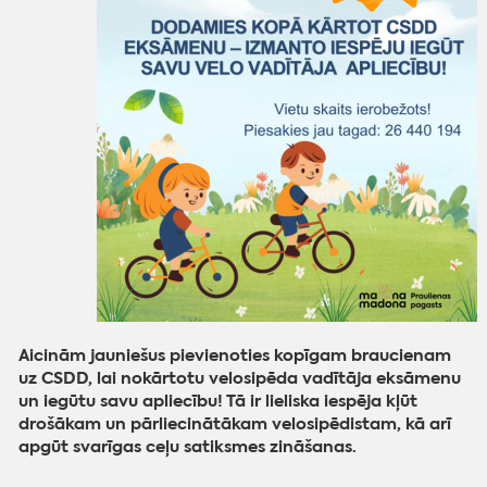
Aicinām jauniešus pievienoties kopīgam braucienam
uz CSDD, lai nokārtotu velosipēda vadītāja eksāmenu
un iegūtu savu apliecību! Tā ir lieliska iespēja kļūt
drošākam un pārliecinātākam velosipēdistam, kā arī
apgūt svarīgas ceļu satiksmes zināšanas.