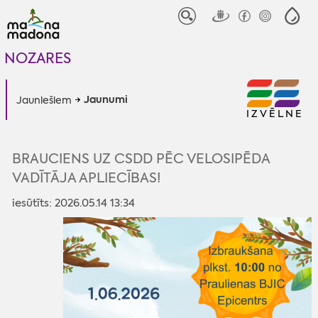
NOZARES
Jaunumi
Jauniešiem
IZVĒLNE
BRAUCIENS UZ CSDD PĒC VELOSIPĒDA
VADĪTĀJA APLIECĪBAS!
iesūtīts: 2026.05.14 13:34