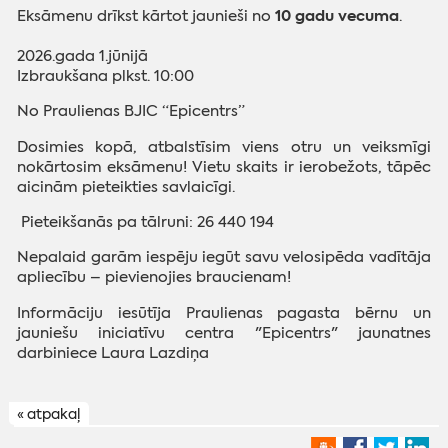
10 gadu vecuma
Eksāmenu drīkst kārtot jaunieši no
.
2026.gada 1.jūnijā
Izbraukšana plkst. 10:00
No Praulienas BJIC “Epicentrs”
Dosimies kopā, atbalstīsim viens otru un veiksmīgi
nokārtosim eksāmenu! Vietu skaits ir ierobežots, tāpēc
aicinām pieteikties savlaicīgi.
Pieteikšanās pa tālruni: 26 440 194
Nepalaid garām iespēju iegūt savu velosipēda vadītāja
apliecību – pievienojies braucienam!
Informāciju iesūtīja Praulienas pagasta bērnu un
jauniešu iniciatīvu centra "Epicentrs" jaunatnes
darbiniece Laura Lazdiņa
« atpakaļ