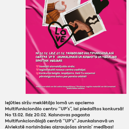
Iejūties siržu meklētāja lomā un apciemo
Multifunkcionālo centru “UP’s”, lai piedalītos konkursā!
No 13.02. līdz 20.02. Kalsnavas pagasta
Multifunkcionālajā centrā “UP’s” Jaunkalsnavā un
Aiviekstē norisināsies aizraujošas sirsniņ’ medības!