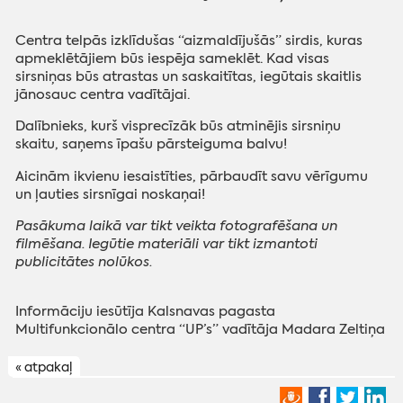
Centra telpās izklīdušas “aizmaldījušās” sirdis, kuras
apmeklētājiem būs iespēja sameklēt. Kad visas
sirsniņas būs atrastas un saskaitītas, iegūtais skaitlis
jānosauc centra vadītājai.
Dalībnieks, kurš visprecīzāk būs atminējis sirsniņu
skaitu, saņems īpašu pārsteiguma balvu!
Aicinām ikvienu iesaistīties, pārbaudīt savu vērīgumu
un ļauties sirsnīgai noskaņai!
Pasākuma laikā var tikt veikta fotografēšana un
filmēšana. Iegūtie materiāli var tikt izmantoti
publicitātes nolūkos.
Informāciju iesūtīja Kalsnavas pagasta
Multifunkcionālo centra “UP’s” vadītāja Madara Zeltiņa
« atpakaļ