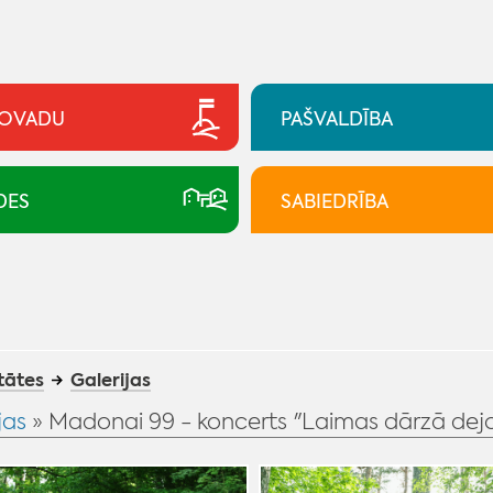
NOVADU
PAŠVALDĪBA
DES
SABIEDRĪBA
tātes
Galerijas
jas
» Madonai 99 - koncerts "Laimas dārzā dejo