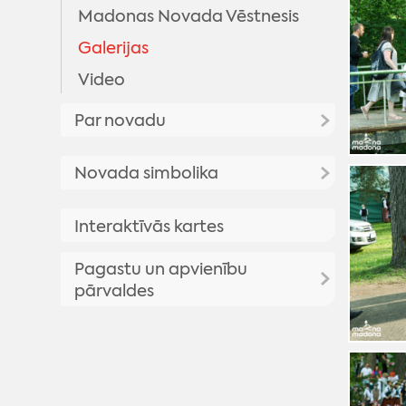
Madonas Novada Vēstnesis
Galerijas
Video
Par novadu
Priekšsēdētāja uzruna
Novada simbolika
Madonas novada vēsture
Madonas novada simbolika
Interaktīvās kartes
Madonas pilsētas vēsture
Madonas novada vizuālā
Vēsturisko foto galerija
Pagastu un apvienību
identitāte
pārvaldes
Madonas novada ģerbonis
Karogs
Aronas pagasts
Himna
Barkavas pagasts
Bērzaunes pagasts