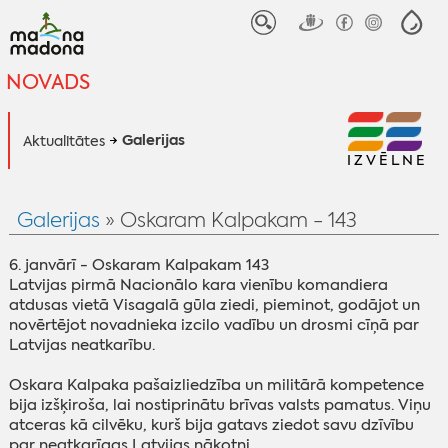
NOVADS
Galerijas
Aktualitātes
IZVĒLNE
Galerijas
» Oskaram Kalpakam - 143
6. janvārī - Oskaram Kalpakam 143
Latvijas pirmā Nacionālo kara vienību komandiera
atdusas vietā Visagalā gūla ziedi, pieminot, godājot un
novērtējot novadnieka izcilo vadību un drosmi cīņā par
Latvijas neatkarību.
Oskara Kalpaka pašaizliedzība un militārā kompetence
bija izšķiroša, lai nostiprinātu brīvas valsts pamatus. Viņu
atceras kā cilvēku, kurš bija gatavs ziedot savu dzīvību
par neatkarīgas Latvijas nākotni.