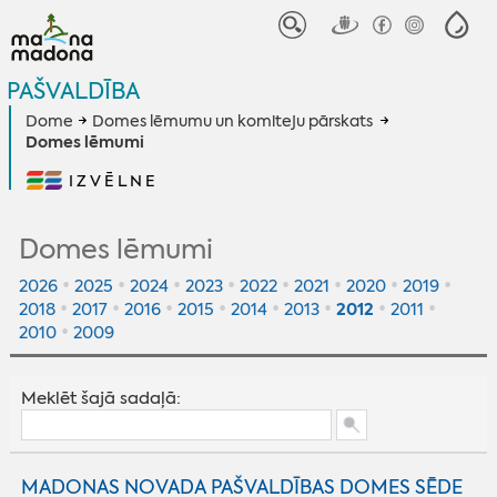
PAŠVALDĪBA
Dome
Domes lēmumu un komiteju pārskats
Domes lēmumi
IZVĒLNE
Domes lēmumi
•
•
•
•
•
•
•
•
2026
2025
2024
2023
2022
2021
2020
2019
•
•
•
•
•
•
•
•
2012
2018
2017
2016
2015
2014
2013
2011
•
2010
2009
Meklēt šajā sadaļā:
MADONAS NOVADA PAŠVALDĪBAS DOMES SĒDE