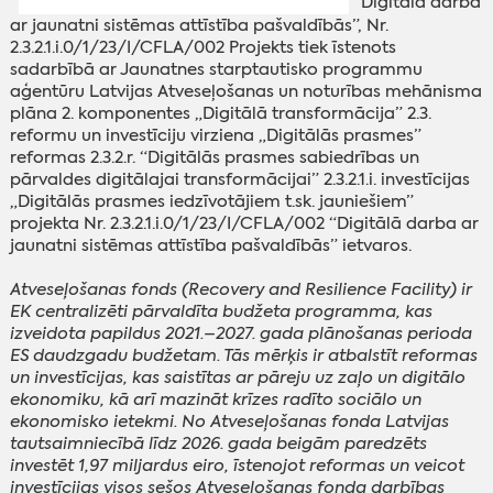
“Digitālā darba
ar jaunatni sistēmas attīstība pašvaldībās”, Nr.
2.3.2.1.i.0/1/23/I/CFLA/002 Projekts tiek īstenots
sadarbībā ar Jaunatnes starptautisko programmu
aģentūru Latvijas Atveseļošanas un noturības mehānisma
plāna 2. komponentes „Digitālā transformācija” 2.3.
reformu un investīciju virziena „Digitālās prasmes”
reformas 2.3.2.r. “Digitālās prasmes sabiedrības un
pārvaldes digitālajai transformācijai” 2.3.2.1.i. investīcijas
„Digitālās prasmes iedzīvotājiem t.sk. jauniešiem”
projekta Nr. 2.3.2.1.i.0/1/23/I/CFLA/002 “Digitālā darba ar
jaunatni sistēmas attīstība pašvaldībās” ietvaros.
Atveseļošanas fonds (Recovery and Resilience Facility) ir
EK centralizēti pārvaldīta budžeta programma, kas
izveidota papildus 2021.–2027. gada plānošanas perioda
ES daudzgadu budžetam. Tās mērķis ir atbalstīt reformas
un investīcijas, kas saistītas ar pāreju uz zaļo un digitālo
ekonomiku, kā arī mazināt krīzes radīto sociālo un
ekonomisko ietekmi. No Atveseļošanas fonda Latvijas
tautsaimniecībā līdz 2026. gada beigām paredzēts
investēt 1,97 miljardus eiro, īstenojot reformas un veicot
investīcijas visos sešos Atveseļošanas fonda darbības