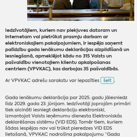
Iedzīvotājiem, kuriem nav piekļuves datoram un
internetam vai pietrūkst prasmju darbam ar
elektroniskajiem pakalpojumiem, ir iespēja saņemt
palīdzību gada ienākumu deklarācijas aizpildīšanā un
iesniegšanā, apmeklējot kādu no 315 Valsts un
pašvaldību vienotajiem klientu apkalpošanas
centriem (VPVKAC), kas darbojas 35 pašvaldībās.
Ar VPVKAC adrešu sarakstu var iepazīties
šeit
.
Gada ienākumu deklarācija par 2025. gadu jāiesniedz
līdz 2029. gada 23. jūnijam. Iedzīvotāji joprojām primāri
tiek aicināti iesniegt deklarāciju elektroniski,
izmantojot Valsts ieņēmumu dienesta Elektroniskās
deklarēšanas sistēmu (VID EDS). Tomēr tiem, kuriem
šādas iespējas nav vai trūkst pieredzes VID EDS
lietošanā, VPVKAC nodrošina pakalpojumu “Gada