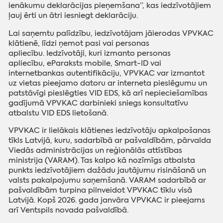
ienākumu deklarācijas pieņemšana”, kas iedzīvotājiem
ļauj ērti un ātri iesniegt deklarāciju.
Lai saņemtu palīdzību, iedzīvotājam jāierodas VPVKAC
klātienē, līdzi ņemot pasi vai personas
apliecību. Iedzīvotāji, kuri izmanto personas
apliecību, eParaksts mobile, Smart-ID vai
internetbankas autentifikāciju, VPVKAC var izmantot
uz vietas pieejamo datoru ar interneta pieslēgumu un
patstāvīgi pieslēgties VID EDS, kā arī nepieciešamības
gadījumā VPVKAC darbinieki sniegs konsultatīvu
atbalstu VID EDS lietošanā.
VPVKAC ir lielākais klātienes iedzīvotāju apkalpošanas
tīkls Latvijā, kuru, sadarbībā ar pašvaldībām, pārvalda
Viedās administrācijas un reģionālās attīstības
ministrija (VARAM). Tas kalpo kā nozīmīgs atbalsta
punkts iedzīvotājiem dažādu jautājumu risināšanā un
valsts pakalpojumu saņemšanā. VARAM sadarbībā ar
pašvaldībām turpina pilnveidot VPVKAC tīklu visā
Latvijā. Kopš 2026. gada janvāra VPVKAC ir pieejams
arī Ventspils novada pašvaldībā.