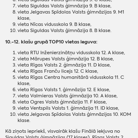
vieta Siguldas Valsts ģimnāzija 9. B klase,
vieta Jelgavas Spīdolas Valsts ģimnāzijas 9. M1
klase,
vieta Nīcas vidusskola 9. B klase,
vieta Siguldas Valsts ģimnāzija 8. B klase.
10.-12. klašu grupā TOP10 vietas ieguva:
vieta RTU Inženierzinātņu vidusskola 12. A klase,
vieta Mārupes Valsts ģimnāzija 12. B klase,
vieta Rīgas Valsts 2. ģimnāzija 11. D klase,
vieta Rīgas Franču licejs 12. C klase,
vieta Rīgas Centra humanitārā vidusskola 11. C
klase,
vieta Rīgas Valsts 1. ģimnāzija 12. E klase,
vieta Valmieras Valsts ģimnāzija 10. A klase,
vieta Ogres Valsts ģimnāzija 11. F klase,
vieta Ventspils Valsts 1. ģimnāzija 11. ID klase,
vieta Jelgavas Spīdolas Valsts ģimnāzijas 10. KOM
klase.
Kā ziņots iepriekš, visvairāk klašu Finālā iekļuva no
Siguldas Valsts ģimnāzijas (17 klases), Rīgas Valsts 2.