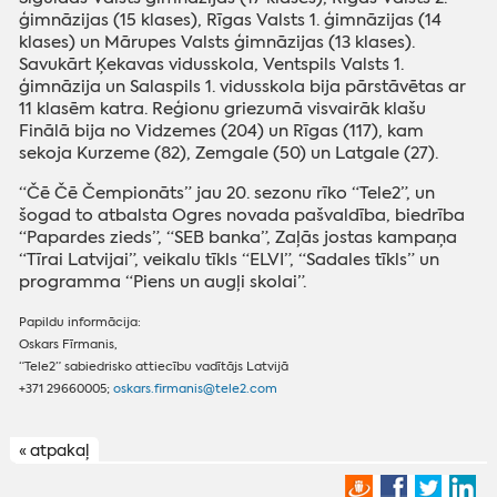
ģimnāzijas (15 klases), Rīgas Valsts 1. ģimnāzijas (14
klases) un Mārupes Valsts ģimnāzijas (13 klases).
Savukārt Ķekavas vidusskola, Ventspils Valsts 1.
ģimnāzija un Salaspils 1. vidusskola bija pārstāvētas ar
11 klasēm katra. Reģionu griezumā visvairāk klašu
Finālā bija no Vidzemes (204) un Rīgas (117), kam
sekoja Kurzeme (82), Zemgale (50) un Latgale (27).
“Čē Čē Čempionāts” jau 20. sezonu rīko “Tele2”, un
šogad to atbalsta Ogres novada pašvaldība, biedrība
“Papardes zieds”, “SEB banka”, Zaļās jostas kampaņa
“Tīrai Latvijai”, veikalu tīkls “ELVI”, “Sadales tīkls” un
programma “Piens un augļi skolai”.
Papildu informācija:
Oskars Fīrmanis,
“Tele2” sabiedrisko attiecību vadītājs Latvijā
+371 29660005;
oskars.firmanis@tele2.com
« atpakaļ