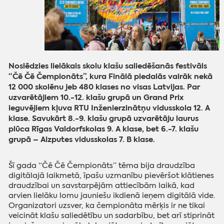
Noslēdzies lielākais skolu klašu saliedēšanās festivāls
“Čē Čē Čempionāts”, kura Finālā piedalās vairāk nekā
12 000 skolēnu jeb 480 klases no visas Latvijas. Par
uzvarētājiem 10.-12. klašu grupā un Grand Prix
ieguvējiem kļuva RTU Inženierzinātņu vidusskola 12. A
klase. Savukārt 8.-9. klašu grupā uzvarētāju laurus
plūca Rīgas Valdorfskolas 9. A klase, bet 6.-7. klašu
grupā – Aizputes vidusskolas 7. B klase.
Šī gada “Čē Čē Čempionāts” tēma bija draudzība
digitālajā laikmetā, īpašu uzmanību pievēršot klātienes
draudzībai un savstarpējām attiecībām laikā, kad
arvien lielāku lomu jauniešu ikdienā ieņem digitālā vide.
Organizatori uzsver, ka čempionāta mērķis ir ne tikai
veicināt klašu saliedētību un sadarbību, bet arī stiprināt