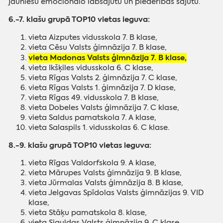
jauniešu emocionālo labsajūtu un piederības sajūtu.
6.-7. klašu grupā TOP10 vietas ieguva:
vieta Aizputes vidusskola 7. B klase,
vieta Cēsu Valsts ģimnāzija 7. B klase,
vieta Madonas Valsts ģimnāzija 7. B klase,
vieta Ikšķiles vidusskola 6. C klase,
vieta Rīgas Valsts 2. ģimnāzija 7. C klase,
vieta Rīgas Valsts 1. ģimnāzija 7. D klase,
vieta Rīgas 49. vidusskola 7. B klase,
vieta Dobeles Valsts ģimnāzija 7. C klase,
vieta Saldus pamatskola 7. A klase,
vieta Salaspils 1. vidusskolas 6. C klase.
8.-9. klašu grupā TOP10 vietas ieguva:
vieta Rīgas Valdorfskola 9. A klase,
vieta Mārupes Valsts ģimnāzija 9. B klase,
vieta Jūrmalas Valsts ģimnāzija 8. B klase,
vieta Jelgavas Spīdolas Valsts ģimnāzijas 9. VID
klase,
vieta Stāķu pamatskola 8. klase,
vieta Siguldas Valsts ģimnāzija 9. C klase,