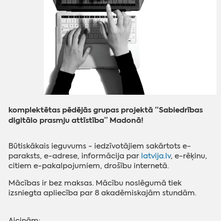
komplektētas pēdējās grupas projektā “Sabiedrības
digitālo prasmju attīstība” Madonā!
Būtiskākais ieguvums - iedzīvotājiem sakārtots e-
paraksts, e-adrese, informācija par
latvija.lv
, e-rēķinu,
citiem e-pakalpojumiem, drošību internetā.
Mācības ir bez maksas. Mācību noslēgumā tiek
izsniegta apliecība par 8 akadēmiskajām stundām.
Aicinām: