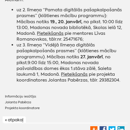
uz 2. līmeņa “Pamata digitālās pašapkalpošanās
prasmes” (klātienes mācību programmu):
19., 20. janvārī,
Mācības notiks
no plkst. 10:00 līdz
13:00, Madonas novada bibliotēkā, Skolas ielā 12,
Madonā.
Pieteikšanās
pie mentores Līvas
Romanovskas, tālr.nr. 25471676;
uz 3. līmeņa “Vidējā līmeņa digitālās
pašapkalpošanās prasmes” (klātienes mācību
27. janvārī
programmu). Mācības notiks
, no
plkst.9:00 līdz 15:00, Madonas novada
pašvaldības domes ēkas 1.stāva zālē, Saieta
laukumā 1, Madonā.
Pieteikšanās
pie projekta
koordinatores Jolantas Pabērzas, tālr. 29382304.
Informāciju iesūtīja:
Jolanta Pabērza
Projekta koordinatore
« atpakaļ