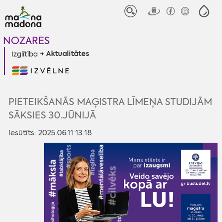
NOZARES
Aktualitātes
Izglītība
IZVĒLNE
PIETEIKŠANĀS MAĢISTRA LĪMEŅA STUDIJĀM
SĀKSIES 30.JŪNIJĀ
iesūtīts: 2025.06.11 13:18