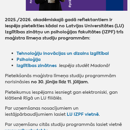
2025./2026. akadēmiskajā gadā reflektantiem ir
iespēja pieteikties kādai no Latvijas Universitātes (LU)
Izglītības zinātņu un psiholoģijas fakultātes (IZPF) trīs
maģistra līmeņa studiju programmām:
Tehnoloģiju inovācijas un dizains izglītībai
Psiholoģija
Izglītības zinātnes
Iespēja studēt Madonā!
Pieteikšanās maģistra līmeņa studiju programmām
no 30. jūnija līdz 11. jūlijam.
norisināsies
Pieteikumus iespējams iesniegt gan elektroniski, gan
klātienē Rīgā un LU filiālēs.
Par uzņemšanas nosacījumiem un
LU IZPF vietnē
.
iestājpārbaudījumiem lasiet
Par uzņemšanu citās studiju programmās lasiet vietnē