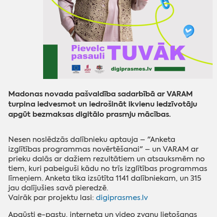
Madonas novada pašvaldība sadarbībā ar VARAM
turpina iedvesmot un iedrošināt ikvienu iedzīvotāju
apgūt bezmaksas digitālo prasmju mācības.
Nesen noslēdzās dalībnieku aptauja – "Anketa
izglītības programmas novērtēšanai" – un VARAM ar
prieku dalās ar dažiem rezultātiem un atsauksmēm no
tiem, kuri pabeiguši kādu no trīs izglītības programmas
līmeņiem. Anketa tika izsūtīta 1141 dalībniekam, un 315
jau dalījušies savā pieredzē.
Vairāk par projektu lasi:
digiprasmes.lv
Apgūsti e-pastu, interneta un video zvanu lietošanas