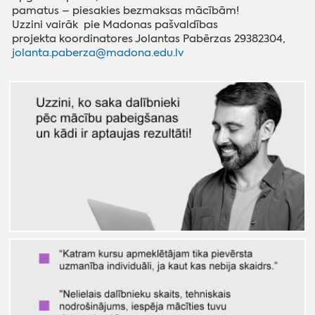
pamatus – piesakies bezmaksas mācībām!
Uzzini vairāk pie Madonas pašvaldības
projekta
koordinatores Jolantas Pabērzas 29382304,
jolanta.paberza@madona.edu.lv