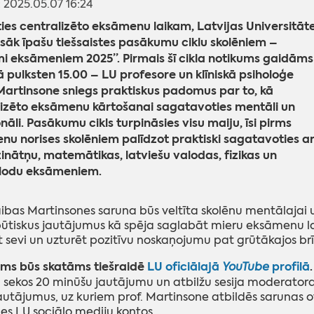
: 2025.05.07 16:24
ies centralizēto eksāmenu laikam, Latvijas Universitāt
sāk īpašu tiešsaistes pasākumu ciklu skolēniem –
i eksāmeniem 2025”. Pirmais šī cikla notikums gaidāms
ā pulksten 15.00 – LU profesore un klīniskā psiholoģe
artinsone sniegs praktiskus padomus par to, kā
lizēto eksāmenu kārtošanai sagatavoties mentāli un
āli. Pasākumu cikls turpināsies visu maiju, īsi pirms
u norises skolēniem palīdzot praktiski sagatavoties ar
nātņu, matemātikas, latviešu valodas, fizikas un
lodu eksāmeniem.
aibas Martinsones saruna būs veltīta skolēnu mentālajai
ūtiskus jautājumus kā spēja saglabāt mieru eksāmenu lai
 sevi un uzturēt pozitīvu noskaņojumu pat grūtākajos br
ms būs skatāms tiešraidē
LU oficiālajā
profilā
.
YouTube
sekos 20 minūšu jautājumu un atbilžu sesija moderatora va
autājumus, uz kuriem prof. Martinsone atbildēs sarunas o
des LU sociālo mediju kontos.