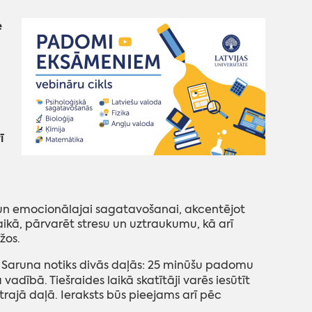
e
ī
 un emocionālajai sagatavošanai, akcentējot
kā, pārvarēt stresu un uztraukumu, kā arī
īžos.
Saruna notiks divās daļās: 25 minūšu padomu
dībā. Tiešraides laikā skatītāji varēs iesūtīt
trajā daļā. Ieraksts būs pieejams arī pēc