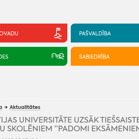
NOVADU
PAŠVALDĪBA
DES
SABIEDRĪBA
a
Aktualitātes
IJAS UNIVERSITĀTE UZSĀK TIEŠSAIS
LU SKOLĒNIEM “PADOMI EKSĀMENIE