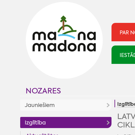
PAR 
IESTĀ
NOZARES
Izglītīb
Jauniešiem
LATV
Jaunumi
Izglītība
CIK
Jaunatnes politika