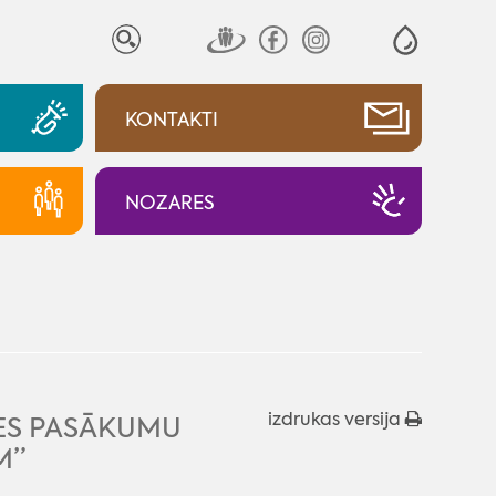
KONTAKTI
NOZARES
izdrukas versija
TES PASĀKUMU
M”