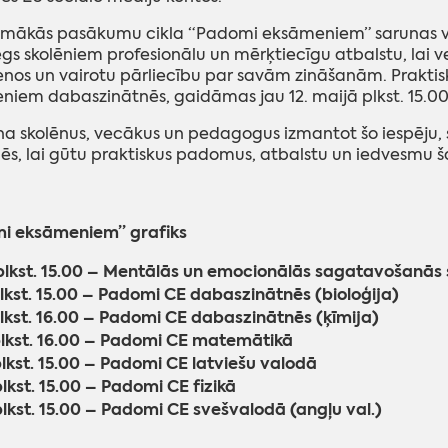
pmākās pasākumu cikla “Padomi eksāmeniem” sarunas vad
egs skolēniem profesionālu un mērķtiecīgu atbalstu, lai v
os un vairotu pārliecību par savām zināšanām. Praktisk
iem dabaszinātnēs, gaidāmas jau 12. maijā plkst. 15.00
na skolēnus, vecākus un pedagogus izmantot šo iespēju, se
dēs, lai gūtu praktiskus padomus, atbalstu un iedvesmu
i eksāmeniem” grafiks
plkst. 15.00 – Mentālās un emocionālās sagatavošanās 
plkst. 15.00 – Padomi CE dabaszinātnēs (bioloģija)
plkst. 16.00 – Padomi CE dabaszinātnēs (ķīmija)
plkst. 16.00 – Padomi CE matemātikā
plkst. 15.00 – Padomi CE latviešu valodā
plkst. 15.00 – Padomi CE fizikā
plkst. 15.00 – Padomi CE svešvalodā (angļu val.)