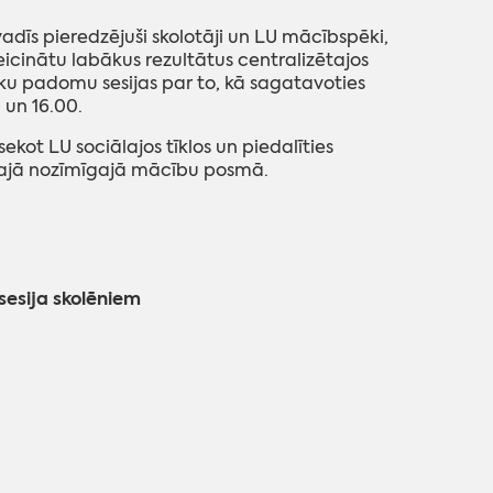
īs pieredzējuši skolotāji un LU mācībspēki,
eicinātu labākus rezultātus centralizētajos
u padomu sesijas par to, kā sagatavoties
 un 16.00.
kot LU sociālajos tīklos un piedalīties
 šajā nozīmīgajā mācību posmā.
sesija skolēniem