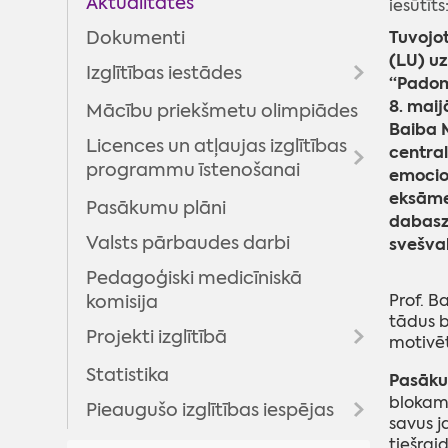
Aktualitātes
iesūtīts
Jauniešu centri
Tuvojot
Dokumenti
Multifunkcionālie centri
(LU) uz
Izglītības iestādes
“Padom
Jaunatnes lietu komisija
8. maij
Mācību priekšmetu olimpiādes
Vispārizglītojošās skolas
Madonas novada jauniešu
Baiba M
Licences un atļaujas izglītības
Pirmsskolas izglītības iestādes
dome
centra
programmu īstenošanai
emocion
Interešu un profesionālās
EURODESK
eksāmen
ievirzes izglītības iestādes
Pasākumu plāni
Interešu izglītība
Brīvprātīgais darbs
dabaszi
Valsts pārbaudes darbi
Neformālā izglītība
svešva
Projekti
Pedagoģiski medicīniskā
Pedagogu profesionālā
Nometnes
Projekts "Kontakts"
Prof. B
komisija
pilnveide
tādus b
Projekts "Proti un dari 2.0"
Projekti izglītībā
motivēt
"Digitālā darba ar jaunatni
Statistika
Programma "Latvijas skolas
Pasāku
sistēmas attīstība
soma"
blokam 
pašvaldībās"
Pieaugušo izglītības iespējas
savus j
STEM un pilsoniskās līdzdalības
Realizētie projekti
tiešrai