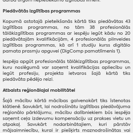
darba tirgum nepietiekamu izglītības līmeni.
Piedāvātās izglītības programmas
Kopumā astotajā pieteikšanās kārtā tiks piedāvātas 43
izglītības programmas, no tām 38 profesionālās
tālākizglītības programmas ar iespēju iegūt kādu no 20
piedāvātajām kvalifikācijām, 4 profesionālās pilnveides
izglītības programmas, kā arī 1 studiju kurss digitālo
pamata prasmju apguvei (DigComp pamatlīmenis 1).
Iespēja apgūt profesionālās tālākizglītības programmas,
kuru noslēgumā var saņemt kvalifikācijas apliecību un
iegūt profesiju, projekta ietvaros šajā kārtā tiks
piedāvāta pēdējo reizi.
Atbalsts reģionālajai mobilitātei
Šajā mācību kārtā mācības galvenokārt tiks īstenotas
klātienē. Savukārt, lai nodrošinātu izglītības piedāvājuma
reģionālo pārklājumu, mācību dalībniekiem būs iespēja
saņemt ceļa izdevumu kompensāciju uz prakses vietu un
atpakaļ. Savukārt nodarbinātajiem, kuri pārstāv
mājsaimniecību, kurai ir piešķirts maznodrošinātas vai