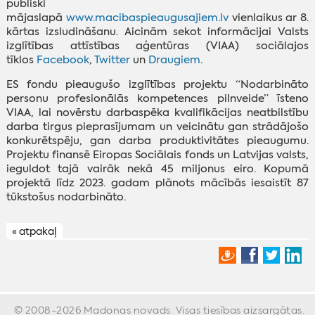
publiski
mājaslapā
www.macibaspieaugusajiem.lv
vienlaikus ar 8.
kārtas izsludināšanu. Aicinām sekot informācijai Valsts
izglītības attīstības aģentūras (VIAA) sociālajos
tīklos
Facebook
,
Twitter
un
Draugiem
.
ES fondu pieaugušo izglītības projektu “Nodarbināto
personu profesionālās kompetences pilnveide” īsteno
VIAA, lai novērstu darbaspēka kvalifikācijas neatbilstību
darba tirgus pieprasījumam un veicinātu gan strādājošo
konkurētspēju, gan darba produktivitātes pieaugumu.
Projektu finansē Eiropas Sociālais fonds un Latvijas valsts,
ieguldot tajā vairāk nekā 45 miljonus eiro. Kopumā
projektā līdz 2023. gadam plānots mācībās iesaistīt 87
tūkstošus nodarbināto.
« atpakaļ
© 2008-2026 Madonas novads. Visas tiesības aizsargātas.