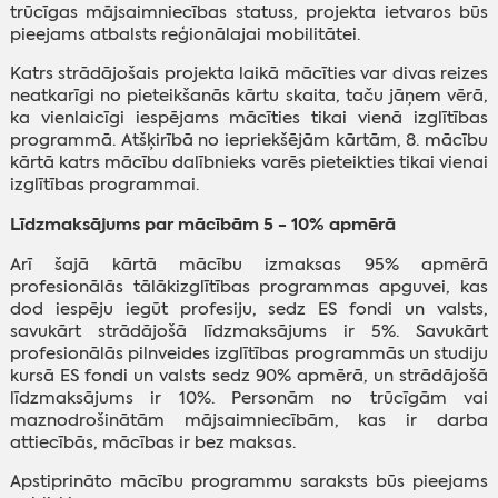
trūcīgas mājsaimniecības statuss, projekta ietvaros būs
pieejams atbalsts reģionālajai mobilitātei.
Katrs strādājošais projekta laikā mācīties var divas reizes
neatkarīgi no pieteikšanās kārtu skaita, taču jāņem vērā,
ka vienlaicīgi iespējams mācīties tikai vienā izglītības
programmā. Atšķirībā no iepriekšējām kārtām, 8. mācību
kārtā katrs mācību dalībnieks varēs pieteikties tikai vienai
izglītības programmai.
Līdzmaksājums par mācībām 5 - 10% apmērā
Arī šajā kārtā mācību izmaksas 95% apmērā
profesionālās tālākizglītības programmas apguvei, kas
dod iespēju iegūt profesiju, sedz ES fondi un valsts,
savukārt strādājošā līdzmaksājums ir 5%. Savukārt
profesionālās pilnveides izglītības programmās un studiju
kursā ES fondi un valsts sedz 90% apmērā, un strādājošā
līdzmaksājums ir 10%. Personām no trūcīgām vai
maznodrošinātām mājsaimniecībām, kas ir darba
attiecībās, mācības ir bez maksas.
Apstiprināto mācību programmu saraksts būs pieejams