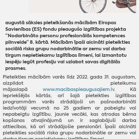
augustā sāksies pieteikšanās mācībām Eiropas
Savienības (ES) fondu pieaugušo izglītības projekta
“Nodarbināto personu profesionālās kompetences
pilnveide” 8. kārtā. Mācībām īpaši aicināti pieteikties
sociālā riska grupu nodarbinātie ar zemu vai darba
tirgum nepietiekamu izglītības līmeni, lai izmantotu
iespēju iegūt profesiju vai uzlabot savas digitālās
prasmes.
Pieteikties mācībām varēs līdz 2022. gada 31. augustam,
aizpildot pieteikumu
mājaslapā
www.macibaspieaugusajiem.lv
. Kā
iepriekšējās kārtās, arī šajā pieteikties izglītības
programmām varēs strādājoši un pašnodarbināti
iedzīvotāji vecumā no 25 gadiem ar pabeigtu vai
nepabeigtu izglītību, jaunie vecāki, kas atrodas bērna
kopšanas atvaļinājumā un ir saglabājuši darba
attiecības, kā arī strādājošie pensionāri. Īpaši aicināti
pieteikties sociālā riska grupu nodarbinātie ar zemu vai