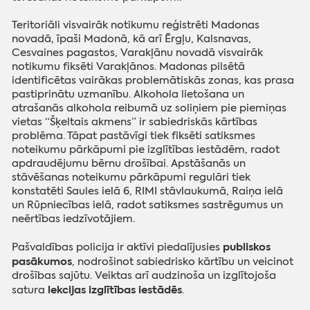
Teritoriāli visvairāk notikumu reģistrēti Madonas
novadā, īpaši Madonā, kā arī Ērgļu, Kalsnavas,
Cesvaines pagastos, Varakļānu novadā visvairāk
notikumu fiksēti Varakļānos. Madonas pilsētā
identificētas vairākas problemātiskās zonas, kas prasa
pastiprinātu uzmanību. Alkohola lietošana un
atrašanās alkohola reibumā uz soliņiem pie piemiņas
vietas “Šķeltais akmens” ir sabiedriskās kārtības
problēma. Tāpat pastāvīgi tiek fiksēti satiksmes
noteikumu pārkāpumi pie izglītības iestādēm, radot
apdraudējumu bērnu drošībai. Apstāšanās un
stāvēšanas noteikumu pārkāpumi regulāri tiek
konstatēti Saules ielā 6, RIMI stāvlaukumā, Raiņa ielā
un Rūpniecības ielā, radot satiksmes sastrēgumus un
neērtības iedzīvotājiem.
publiskos
Pašvaldības policija ir aktīvi piedalījusies
pasākumos
, nodrošinot sabiedrisko kārtību un veicinot
drošības sajūtu. Veiktas arī audzinoša un izglītojoša
lekcijas izglītības iestādēs
satura
.