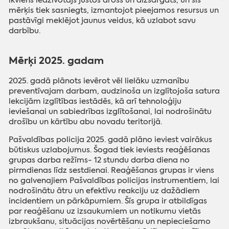
ikviens iedzīvotājs justos drošs un aizsargāts, un šis
mērķis tiek sasniegts, izmantojot pieejamos resursus un
pastāvīgi meklējot jaunus veidus, kā uzlabot savu
darbību.
Mērķi 2025. gadam
2025. gadā plānots ievērot vēl lielāku uzmanību
preventīvajam darbam, audzinoša un izglītojoša satura
lekcijām izglītības iestādēs, kā arī tehnoloģiju
ieviešanai un sabiedrības izglītošanai, lai nodrošinātu
drošību un kārtību abu novadu teritorijā.
Pašvaldības policija 2025. gadā plāno ieviest vairākus
būtiskus uzlabojumus. Šogad tiek ieviests reaģēšanas
grupas darba režīms- 12 stundu darba diena no
pirmdienas līdz sestdienai. Reaģēšanas grupas ir viens
no galvenajiem Pašvaldības policijas instrumentiem, lai
nodrošinātu ātru un efektīvu reakciju uz dažādiem
incidentiem un pārkāpumiem. Šīs grupa ir atbildīgas
par reaģēšanu uz izsaukumiem un notikumu vietās
izbraukšanu, situācijas novērtēšanu un nepieciešamo