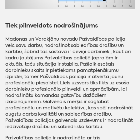
Tiek pilnveidots nodrošinājums
Madonas un Varakļānu novadu Pašvaldības policija
veic savu darbu, nodrošinot sabiedrības drošību un
kārtību, šobrīd tās sastāvā ir deviņi darbinieki, kaut arī
kadru jautājums Pašvaldības policijā joprojām ir
aktuāls, taču situācija ir stabila. Pašlaik esošais
darbinieku skaits ir pietiekams pamatpienākumu
izpildei, tomēr Pašvaldības policija ir atvērta jaunu
profesionāļu piesaistei. Liels uzsvars tiks likts uz esošo
darbinieku profesionālo pilnveidi un apmācībām, lai
nodrošinātu komandas gatavību dažādiem
izaicinājumiem. Galvenais mērķis ir saglabāt
profesionālu un motivētu kolektīvu, kas spēj nodrošināt
augstu darba kvalitāti un sabiedrības drošību.
Pašvaldības policijas galvenais uzdevums ir nodrošināt
iedzīvotāju drošību un sabiedrisko kārtību.
Pašvaldības policija ir nodrošināta ar trīs