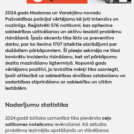
2024.gads Madonas un Varakļānu novadu
Pašvaldības policijai vērtējams kā ļoti intensīvs un
nozīmīgs. Reģistrēti 576 notikumi, kas apliecina
sabiedrības uzticēšanos un aktīvu iesaisti problēmu
risināšanā. Īpašs akcents tika likts uz preventīvo
darbu, par ko liecina 1707 izteiktie aizrādījumi par
dažādiem pārkāpumiem. Šī pieeja sekmēja ne tikai
konkrētu incidentu risināšanu, bet arī pārkāpumu
skaita mazināšanu ilgtermiņā. Kopumā gads
vērtējams pozitīvi, jo izvirzītie mērķi tika sasniegti,
īpaši attiecībā uz sabiedrības drošības uzlabošanu un
sadarbības stiprināšanu ar sabiedrību un citām
iestādēm.
Nodarījumu statistika
ceļu
2024.gadā būtiska uzmanība tika pievērsta
satiksmes noteikumu
ievērošanai. Kā aktuāla
problēma iezīmējās apstāšanās un stāvēšanas