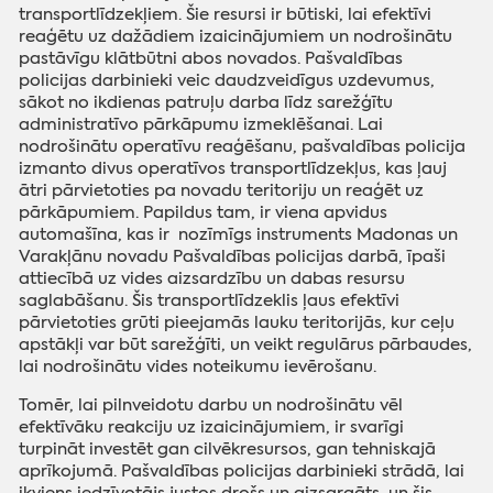
transportlīdzekļiem. Šie resursi ir būtiski, lai efektīvi
reaģētu uz dažādiem izaicinājumiem un nodrošinātu
pastāvīgu klātbūtni abos novados. Pašvaldības
policijas darbinieki veic daudzveidīgus uzdevumus,
sākot no ikdienas patruļu darba līdz sarežģītu
administratīvo pārkāpumu izmeklēšanai. Lai
nodrošinātu operatīvu reaģēšanu, pašvaldības policija
izmanto divus operatīvos transportlīdzekļus, kas ļauj
ātri pārvietoties pa novadu teritoriju un reaģēt uz
pārkāpumiem. Papildus tam, ir viena apvidus
automašīna, kas ir nozīmīgs instruments Madonas un
Varakļānu novadu Pašvaldības policijas darbā, īpaši
attiecībā uz vides aizsardzību un dabas resursu
saglabāšanu. Šis transportlīdzeklis ļaus efektīvi
pārvietoties grūti pieejamās lauku teritorijās, kur ceļu
apstākļi var būt sarežģīti, un veikt regulārus pārbaudes,
lai nodrošinātu vides noteikumu ievērošanu.
Tomēr, lai pilnveidotu darbu un nodrošinātu vēl
efektīvāku reakciju uz izaicinājumiem, ir svarīgi
turpināt investēt gan cilvēkresursos, gan tehniskajā
aprīkojumā. Pašvaldības policijas darbinieki strādā, lai