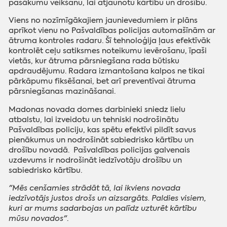
pasākumu veikšanu, lai atjaunotu kārtību un drošību.
Viens no nozīmīgākajiem jaunievedumiem ir plāns
aprīkot vienu no Pašvaldības policijas automašīnām ar
ātruma kontroles radaru. Šī tehnoloģija ļaus efektīvāk
kontrolēt ceļu satiksmes noteikumu ievērošanu, īpaši
vietās, kur ātruma pārsniegšana rada būtisku
apdraudējumu. Radara izmantošana kalpos ne tikai
pārkāpumu fiksēšanai, bet arī preventīvai ātruma
pārsniegšanas mazināšanai.
Madonas novada domes darbinieki sniedz lielu
atbalstu, lai izveidotu un tehniski nodrošinātu
Pašvaldības policiju, kas spētu efektīvi pildīt savus
pienākumus un nodrošināt sabiedrisko kārtību un
drošību novadā. Pašvaldības policijas galvenais
uzdevums ir nodrošināt iedzīvotāju drošību un
sabiedrisko kārtību.
"Mēs cenšamies strādāt tā, lai ikviens novada
iedzīvotājs justos drošs un aizsargāts. Paldies visiem,
kuri ar mums sadarbojas un palīdz uzturēt kārtību
mūsu novados"
.