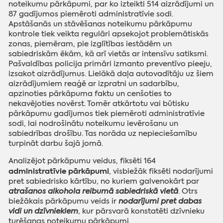
noteikumu pārkāpumi, par ko izteikti 514 aizrādījumi un
87 gadījumos piemēroti administratīvie sodi.
Apstāšanās un stāvēšanas noteikumu pārkāpumu
kontrole tiek veikta regulāri apsekojot problemātiskās
zonas, piemēram, pie izglītības iestādēm un
sabiedriskām ēkām, kā arī vietās ar intensīvu satiksmi.
Pašvaldības policija primāri izmanto preventīvo pieeju,
izsakot aizrādījumus. Lielākā daļa autovadītāju uz šiem
aizrādījumiem reaģē ar izpratni un sadarbību,
apzinoties pārkāpuma faktu un cenšoties to
nekavējoties novērst. Tomēr atkārtotu vai būtisku
pārkāpumu gadījumos tiek piemēroti administratīvie
sodi, lai nodrošinātu noteikumu ievērošanu un
sabiedrības drošību. Tas norāda uz nepieciešamību
turpināt darbu šajā jomā.
Analizējot pārkāpumu veidus, fiksēti 164
administratīvie pārkāpumi
, visbiežāk fiksēti nodarījumi
pret sabiedrisko kārtību, no kuriem galvenokārt par
atrašanos alkohola reibumā sabiedriskā vietā
. Otrs
biežākais pārkāpumu veids ir
nodarījumi pret dabas
vidi un dzīvniekiem
, kur pārsvarā konstatēti dzīvnieku
turēšanas noteikumu pārkāpumi.