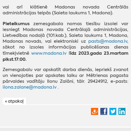
vai arī klātienē Madonas novada Centrālās
administrācijas telpās (Saieta laukums 1, Madona).
Pieteikumus
zemesgabala nomas tiesību izsolei var
iesniegt Madonas novada Centrālajā administrācijas,
Lietvedības nodaļā (101.kab.), Saieta laukums 1, Madona,
Madonas novads, vai elektroniski uz
pasts@madona.lv
,
sākot no izsoles informācijas publicēšanas dienas
īdz 2023.gada 23.martam
tīmekļvietnē
www.madona.lv
l
plkst.17:00.
Zemesgabalu var apskatīt darba dienās, iepriekš zvanot
un vienojoties par apskates laiku ar Mētrienas pagasta
pārvaldes vadītāju Ilonu Zalāni, tālr. 29424912, e-pasts:
ilona.zalane@madona.lv
.
« atpakaļ