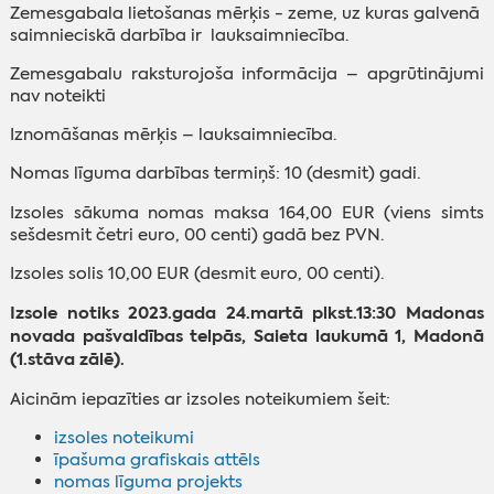
Zemesgabala lietošanas mērķis - zeme, uz kuras galvenā
saimnieciskā darbība ir lauksaimniecība.
Zemesgabalu raksturojoša informācija – apgrūtinājumi
nav noteikti
Iznomāšanas mērķis – lauksaimniecība.
Nomas līguma darbības termiņš: 10 (desmit) gadi.
Izsoles sākuma nomas maksa 164,00 EUR (viens simts
sešdesmit četri euro, 00 centi) gadā bez PVN.
Izsoles solis 10,00 EUR (desmit euro, 00 centi).
Izsole notiks 2023.gada 24.martā plkst.13:30 Madonas
novada pašvaldības telpās, Saieta laukumā 1, Madonā
(1.stāva zālē).
Aicinām iepazīties ar izsoles noteikumiem šeit:
izsoles noteikumi
īpašuma grafiskais attēls
nomas līguma projekts