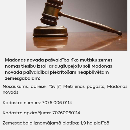
Madonas novada pašvaldība rīko mutisku zemes
nomas tiesību izsoli ar augšupejošu soli Madonas
novada pašvaldībai piekrītošam neapbūvētam
zemesgabalam:
Nosaukums, adrese: “Sviļi”, Mētrienas pagasts, Madonas
novads
Kadastra numurs: 7076 006 0114
Kadastra apzīmējums: 70760060114
Zemesgabala iznomājamā platība: 1,9 ha platībā