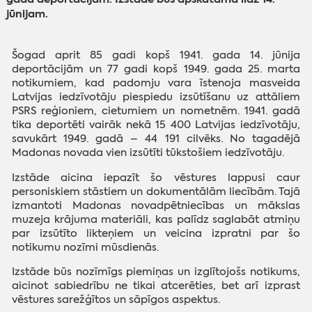
jūnijam.
Šogad aprit 85 gadi kopš 1941. gada 14. jūnija
deportācijām un 77 gadi kopš 1949. gada 25. marta
notikumiem, kad padomju vara īstenoja masveida
Latvijas iedzīvotāju piespiedu izsūtīšanu uz attāliem
PSRS reģioniem, cietumiem un nometnēm. 1941. gadā
tika deportēti vairāk nekā 15 400 Latvijas iedzīvotāju,
savukārt 1949. gadā – 44 191 cilvēks. No tagadējā
Madonas novada vien izsūtīti tūkstošiem iedzīvotāju.
Izstāde aicina iepazīt šo vēstures lappusi caur
personiskiem stāstiem un dokumentālām liecībām. Tajā
izmantoti Madonas novadpētniecības un mākslas
muzeja krājuma materiāli, kas palīdz saglabāt atmiņu
par izsūtīto likteņiem un veicina izpratni par šo
notikumu nozīmi mūsdienās.
Izstāde būs nozīmīgs piemiņas un izglītojošs notikums,
aicinot sabiedrību ne tikai atcerēties, bet arī izprast
vēstures sarežģītos un sāpīgos aspektus.