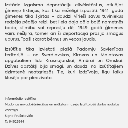
Izstāde izgaismo deportāciju cilvēkstāstus, atklājot
ģimeņu likteņus, kas tika nežēlīgi izpostīti. 1941. gadā
ģimenes tika šķirtas – daudzi vīrieši savus tuviniekus
redzēja pēdējo reizi, bet liela daļa gāja bojā nometnēs
bada, slimību vai represiju dēļ. 1949. gadā ģimenes
vairs nešķīra, tomēr arī šī deportācija prasīja smagus
upurus, īpaši skarot bērnus un vecos ļaudis.
Izsūtītie tika izvietoti plašā Padomju Savienības
teritorijā – no Sverdlovskas, Kirovas un Molotovas
apgabaliem līdz Krasnojarskai, Amūrai un Omskai.
Dzīves apstākļi bija smagi, un daudzi no izsūtītajiem
dzimtenē neatgriezās. Tie, kuri izdzīvoja, ilgu laiku
klusēja par piedzīvoto.
Informāciju iesūtīja:
Madonas novadpētniecības un mākslas muzeja Izglītojošā darba nodaļas
vadītāja
Signe Prušakeviča
T.: 64823844