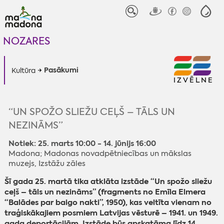
NOZARES
Pasākumi
Kultūra
IZVĒLNE
“UN SPOŽO SLIEŽU CEĻŠ – TĀLS UN
NEZINĀMS”
Notiek: 25. marts 10:00 - 14. jūnijs 16:00
Madona; Madonas novadpētniecības un mākslas
muzejs, Izstāžu zāles
Šī gada 25. martā tika atklāta izstāde “Un spožo sliežu
ceļš – tāls un nezināms” (fragments no Emīla Elmera
“Balādes par baigo nakti”, 1950), kas veltīta vienam no
traģiskākajiem posmiem Latvijas vēsturē – 1941. un 1949.
gada deportācijām. Izstāde būs apskatāma līdz 14.