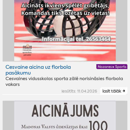
Cesvaine aicina uz florbola
Nozares ▸ Sports
pasākumu
Cesvaines vidusskolas sporta zālē norisināsies florbola
vakars
iesūtīts: 11.04.2026
lasīt tālāk