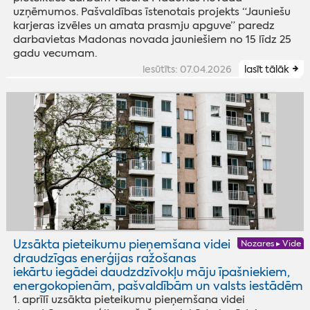
uzņēmumos. Pašvaldības īstenotais projekts “Jauniešu
karjeras izvēles un amata prasmju apguve” paredz
darbavietas Madonas novada jauniešiem no 15 līdz 25
gadu vecumam.
iesūtīts: 07.04.2026
lasīt tālāk
Uzsākta pieteikumu pieņemšana videi
Nozares ▸ Vide
draudzīgas enerģijas ražošanas
iekārtu iegādei daudzdzīvokļu māju īpašniekiem,
energokopienām, pašvaldībām un valsts iestādēm
1. aprīlī uzsākta pieteikumu pieņemšana videi