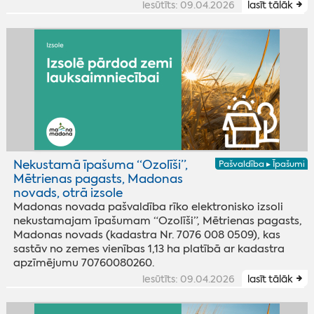
iesūtīts: 09.04.2026
lasīt tālāk
Nekustamā īpašuma “Ozolīši”,
Pašvaldība ▸ Īpašumi
Mētrienas pagasts, Madonas
novads, otrā izsole
Madonas novada pašvaldība rīko elektronisko izsoli
nekustamajam īpašumam “Ozolīši”, Mētrienas pagasts,
Madonas novads (kadastra Nr. 7076 008 0509), kas
sastāv no zemes vienības 1,13 ha platībā ar kadastra
apzīmējumu 70760080260.
iesūtīts: 09.04.2026
lasīt tālāk