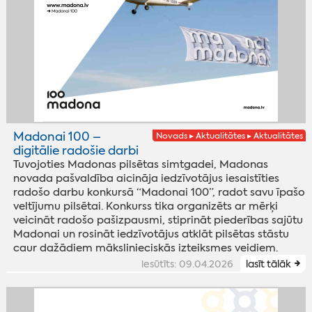
Madonai 100 –
Novads ▸ Aktualitātes ▸ Aktualitātes
digitālie radošie darbi
Tuvojoties Madonas pilsētas simtgadei, Madonas
novada pašvaldība aicināja iedzīvotājus iesaistīties
radošo darbu konkursā “Madonai 100”, radot savu īpašo
veltījumu pilsētai. Konkurss tika organizēts ar mērķi
veicināt radošo pašizpausmi, stiprināt piederības sajūtu
Madonai un rosināt iedzīvotājus atklāt pilsētas stāstu
caur dažādiem mākslinieciskās izteiksmes veidiem.
iesūtīts: 09.04.2026
lasīt tālāk