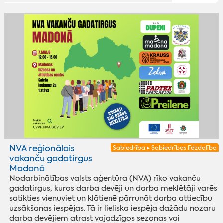
NVA reģionālais
Sabiedrība ▸ Sabiedrības līdzdalība
vakanču gadatirgus
Madonā
Nodarbinātības valsts aģentūra (NVA) rīko vakanču
gadatirgus, kuros darba devēji un darba meklētāji varēs
satikties vienuviet un klātienē pārrunāt darba attiecību
uzsākšanas iespējas. Tā ir lieliska iespēja dažādu nozaru
darba devējiem atrast vajadzīgos sezonas vai