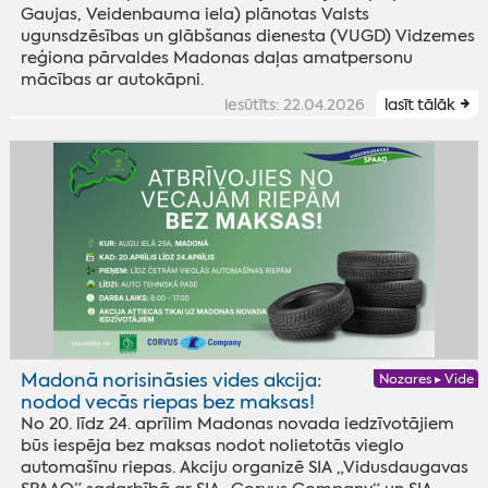
Gaujas, Veidenbauma iela) plānotas Valsts
ugunsdzēsības un glābšanas dienesta (VUGD) Vidzemes
reģiona pārvaldes Madonas daļas amatpersonu
mācības ar autokāpni.
iesūtīts: 22.04.2026
lasīt tālāk
Madonā norisināsies vides akcija:
Nozares ▸ Vide
nodod vecās riepas bez maksas!
No 20. līdz 24. aprīlim Madonas novada iedzīvotājiem
būs iespēja bez maksas nodot nolietotās vieglo
automašīnu riepas. Akciju organizē SIA „Vidusdaugavas