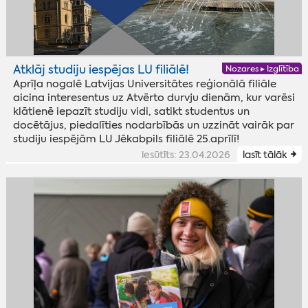
Atklāj studiju iespējas LU filiālē!
Nozares ▸ Izglītība
Aprīļa nogalē Latvijas Universitātes reģionālā filiāle
aicina interesentus uz Atvērto durvju dienām, kur varēsi
klātienē iepazīt studiju vidi, satikt studentus un
docētājus, piedalīties nodarbībās un uzzināt vairāk par
studiju iespējām LU Jēkabpils filiālē 25.aprīlī!
iesūtīts: 23.04.2026
lasīt tālāk