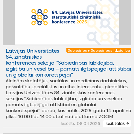
Latvijas Universitātes
Sabiedrība ▸ Sabiedrības līdzdalība
84. zinātniskās
konferences sekcija “Sabiedrības labklājība,
izglītība un veselība – pamats ilgtspējīgai attīstībai
un globālai konkurētspējai"
Aicinām skolotājus, sociālos un medicīnas darbiniekus,
pašvaldību speciālistus un citus interesentus piedalīties
Latvijas Universitātes 84. zinātniskās konferences
sekcijas “Sabiedrības labklājība, izglītība un veselība –
pamats ilgtspējīgai attīstībai un globālai
konkurētspējai” darbā, kas notiks 2026. gada 14. aprīlī no
plkst. 10.00 līdz 14.00 attālināti platformā ZOOM.
iesūtīts: 08.04.2026
lasīt tālāk