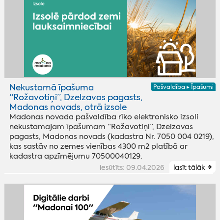
Nekustamā īpašuma
Pašvaldība ▸ Īpašumi
“Rožavotiņi”, Dzelzavas pagasts,
Madonas novads, otrā izsole
Madonas novada pašvaldība rīko elektronisko izsoli
nekustamajam īpašumam “Rožavotiņi”, Dzelzavas
pagasts, Madonas novads (kadastra Nr. 7050 004 0219),
kas sastāv no zemes vienības 4300 m2 platībā ar
kadastra apzīmējumu 70500040129.
iesūtīts: 09.04.2026
lasīt tālāk