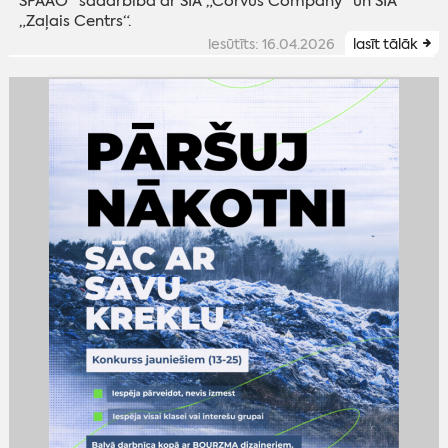
SPAAO” sadarbībā ar SIA „Corvus Company“ un SIA
„Zaļais Centrs“.
iesūtīts: 16.04.2026
lasīt tālāk