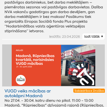
pastāvīgos darbiniekus, bet darba meklētājiem –
piemērotas sezonas vai pastāvīgas darbavietas. Dalība
NVA vakanču gadatirgos gan darba devējiem, gan
darba meklētājiem ir bez maksas! Pasākums tiek
organizēts Eiropas Sociālā fonda Plus projekta
“Nodarbinātības valsts aģentūras veiktspējas
stiprināšana” ietvaros.
iesūtīts: 23.04.2026
lasīt tālāk
VUGD veiks mācības ar
Sabiedrība ▸ Drošība
autokāpni Madonā
No 27.04. - 30.04. katru dienu no plkst. 11:00 - 13:00
Madonā, "Rūpniecības" dzīvojamā rajonā (Rūpniecības,