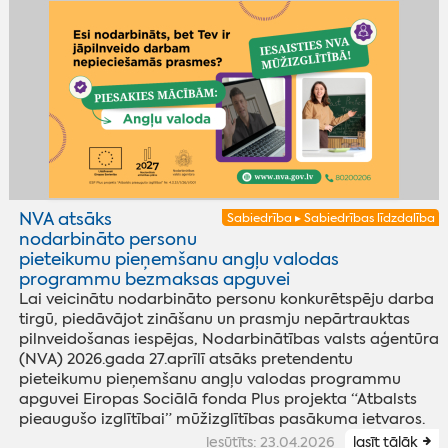
NVA atsāks
Sabiedrība ▸ Sabiedrības līdzdalība
nodarbināto personu
pieteikumu pieņemšanu angļu valodas
programmu bezmaksas apguvei
Lai veicinātu nodarbināto personu konkurētspēju darba
tirgū, piedāvājot zināšanu un prasmju nepārtrauktas
pilnveidošanas iespējas, Nodarbinātības valsts aģentūra
(NVA) 2026.gada 27.aprīlī atsāks pretendentu
pieteikumu pieņemšanu angļu valodas programmu
apguvei Eiropas Sociālā fonda Plus projekta “Atbalsts
pieaugušo izglītībai” mūžizglītības pasākuma ietvaros.
iesūtīts: 23.04.2026
lasīt tālāk