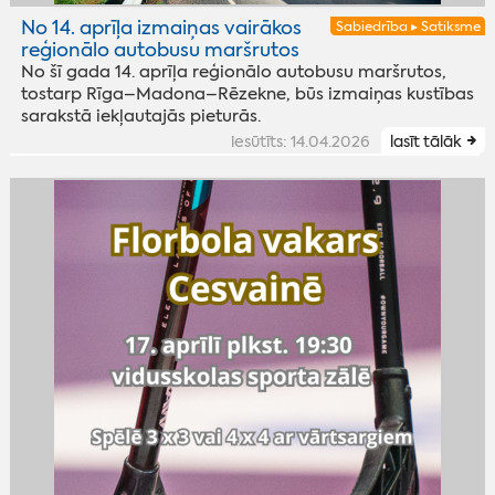
No 14. aprīļa izmaiņas vairākos
Sabiedrība ▸ Satiksme
reģionālo autobusu maršrutos
No šī gada 14. aprīļa reģionālo autobusu maršrutos,
tostarp Rīga–Madona–Rēzekne, būs izmaiņas kustības
sarakstā iekļautajās pieturās.
iesūtīts: 14.04.2026
lasīt tālāk