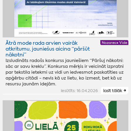
Ātrā mode rada arvien vairāk
Nozares ▸ Vide
atkritumu, jauniešus aicina “pāršūt
nākotni”
Izsludināts radošs konkurss jauniešiem “Pāršuj nākotni:
sāc ar savu kreklu”. Konkursa mērķis ir veicināt izpratni
par tekstila ietekmi uz vidi un iedvesmot paskatīties uz
apģērbu citādi - nevis kā uz lietu, ko izmest, bet kā uz
resursu jaunām idejām.
iesūtīts: 16.04.2026
lasīt tālāk