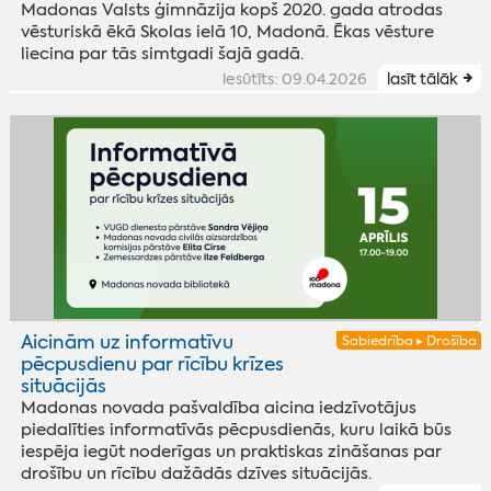
Madonas Valsts ģimnāzija kopš 2020. gada atrodas
vēsturiskā ēkā Skolas ielā 10, Madonā. Ēkas vēsture
liecina par tās simtgadi šajā gadā.
iesūtīts: 09.04.2026
lasīt tālāk
Aicinām uz informatīvu
Sabiedrība ▸ Drošība
pēcpusdienu par rīcību krīzes
situācijās
Madonas novada pašvaldība aicina iedzīvotājus
piedalīties informatīvās pēcpusdienās, kuru laikā būs
iespēja iegūt noderīgas un praktiskas zināšanas par
drošību un rīcību dažādās dzīves situācijās.