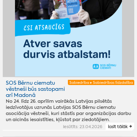
SOS Bērnu ciematu
Sabiedrība ▸ Sabiedrības līdzdalība
vēstneši būs sastopami
arī Madonā
No 24. līdz 26. aprīlim vairākās Latvijas pilsētās
iedzīvotājus uzrunās Latvijas SOS Bērnu ciematu
asociācija vēstneši, kuri stāstīs par organizācijas darbu
un aicinās iesaistīties, kļūstot par ziedotājiem.
iesūtīts: 23.04.2026
lasīt tālāk