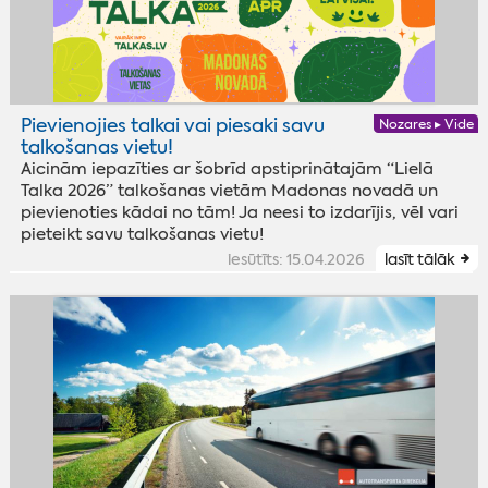
Pievienojies talkai vai piesaki savu
Nozares ▸ Vide
talkošanas vietu!
Aicinām iepazīties ar šobrīd apstiprinātajām “Lielā
Talka 2026” talkošanas vietām Madonas novadā un
pievienoties kādai no tām! Ja neesi to izdarījis, vēl vari
pieteikt savu talkošanas vietu!
iesūtīts: 15.04.2026
lasīt tālāk