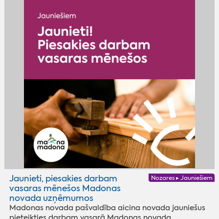
Jaunieti, piesakies darbam
Nozares ▸ Jauniešiem
vasaras mēnešos Madonas
novada uzņēmumos
Madonas novada pašvaldība aicina novada jauniešus
pieteikties darbam vasarā Madonas novada