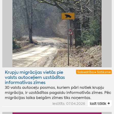
Krupju migrācijas vietās pie
Sabiedrība ▸ Satiksme
valsts autoceļiem uzstādītas
informatīvas zīmes
30 valsts autoceļu posmos, kuriem pāri notiek krupju
migrācija, ir uzstādītas pagaidu informatīvās zīmes. Pēc
migrācijas laika beigām zīmes tiks noņemtas.
iesūtīts: 07.04.2026
lasīt tālāk