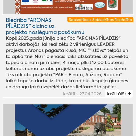
Biedrība "ARONAS
Sabiedrība ▸ Sabiedrības līdzdalība
PĪLĀDZIS" aicina uz
projekta noslēguma pasākumu
Kopš 2025.gada jūnija biedrība "ARONAS PĪLĀDZIS"
aktīvi darbojās, lai realizētu 2 vērienīgus LEADER
projektus Aronas pagasta Kusā, MC "1.stāvs" telpās un
tā apkārtnē. Nu ir pienācis laiks atskatīties uz paveikto,
tāpēc aicinām pirmdien, 4.maijā plkst.12:00 Lauteres
kultūras namā uz abu projektu noslēguma pasākumu.
Tiks atklāta projekta "PAR - Pinam, Aužam, Radām"
laikā tapušo darbu izstāde, kā arī būs iespēja ģimenes
un draugu lokā uzspēlēt dažas lielformāta spēles.
iesūtīts: 27.04.2026
lasīt tālāk