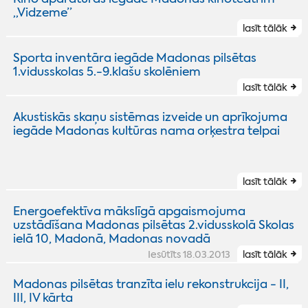
„Vidzeme”
lasīt tālāk
Sporta inventāra iegāde Madonas pilsētas
1.vidusskolas 5.-9.klašu skolēniem
lasīt tālāk
Akustiskās skaņu sistēmas izveide un aprīkojuma
iegāde Madonas kultūras nama orķestra telpai
lasīt tālāk
Energoefektīva mākslīgā apgaismojuma
uzstādīšana Madonas pilsētas 2.vidusskolā Skolas
ielā 10, Madonā, Madonas novadā
Iesūtīts 18.03.2013
lasīt tālāk
Madonas pilsētas tranzīta ielu rekonstrukcija - II,
III, IV kārta