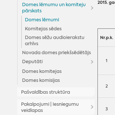
2015. ga
Domes lēmumu un komiteju
pārskats
Domes lēmumi
Komitejas sēdes
Domes sēžu audioierakstu
Nr.p.k.
arhīvs
Novada domes priekšsēdētājs
1
Deputāti
Domes komitejas
Arhīvs
Domes komisijas
2
Pašvaldības struktūra
Pakalpojumi | Iesniegumu
3
veidlapas