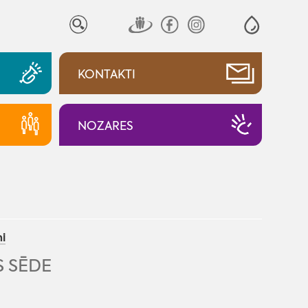
KONTAKTI
NOZARES
i
 SĒDE