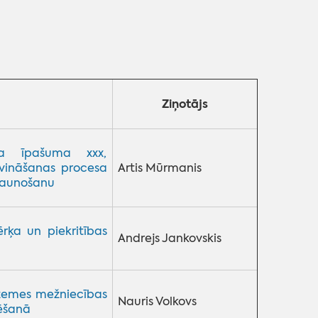
Ziņotājs
a īpašuma xxx,
vināšanas procesa
Artis Mūrmanis
tjaunošanu
ķa un piekritības
Andrejs Jankovskis
dzemes mežniecības
Nauris Volkovs
ēšanā