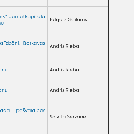
ms” pamatkapitāla
Edgars Gailums
mu
alīdzāni, Barkavas
Andris Rieba
šanu
Andris Rieba
šanu
Andris Rieba
da pašvaldības
Solvita Seržāne