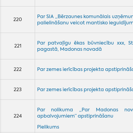
Par SIA „Bērzaunes komunālais uzņēmu
220
palielināšanu veicot mantisko ieguldīju
Par patvaļīgu ēkas būvniecību xxx, St
221
pagastā, Madonas novadā
222
Par zemes ierīcības projekta apstiprinā
223
Par zemes ierīcības projekta apstiprinā
Par nolikuma „Par Madonas nova
224
apbalvojumiem” apstiprināšanu
Pielikums