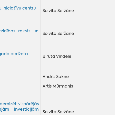
iniciatīvu centru
Solvita Seržāne
inības raksts un
Solvita Seržāne
.gada budžeta
Biruta Vindele
Andris Sakne
Artis Mūrmanis
dernizēt vispārējās
ajām investīcijām
Solvita Seržāne