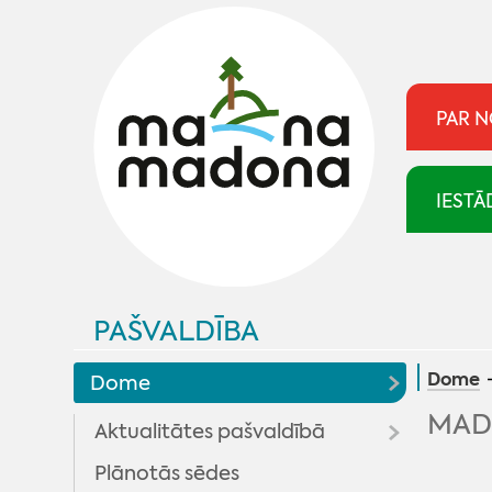
PAR 
IESTĀ
PAŠVALDĪBA
Dome
Dome
MAD
Aktualitātes pašvaldībā
Plānotās sēdes
Pašvaldība skaidro