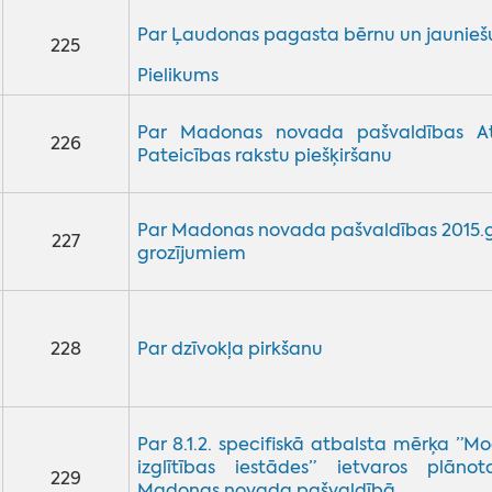
Par Ļaudonas pagasta bērnu un jauniešu 
225
Pielikums
Par Madonas novada pašvaldības Atz
226
Pateicības rakstu piešķiršanu
Par Madonas novada pašvaldības 2015
227
grozījumiem
228
Par dzīvokļa pirkšanu
Par 8.1.2. specifiskā atbalsta mērķa ”Mo
izglītības iestādes” ietvaros plānot
229
Madonas novada pašvaldībā