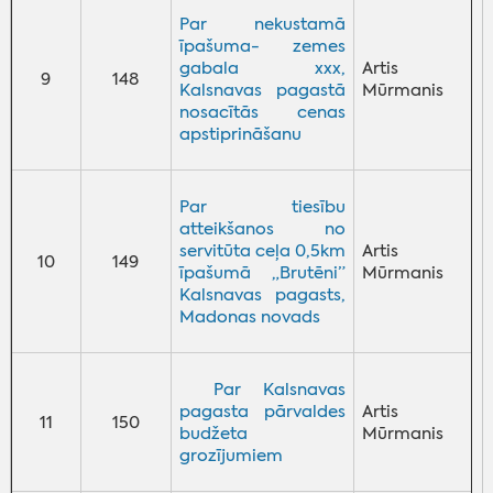
Par nekustamā
īpašuma- zemes
gabala xxx,
Artis
9
148
Kalsnavas pagastā
Mūrmanis
nosacītās cenas
apstiprināšanu
Par tiesību
atteikšanos no
servitūta ceļa 0,5km
Artis
10
149
īpašumā „Brutēni”
Mūrmanis
Kalsnavas pagasts,
Madonas novads
Par Kalsnavas
pagasta pārvaldes
Artis
11
150
budžeta
Mūrmanis
grozījumiem