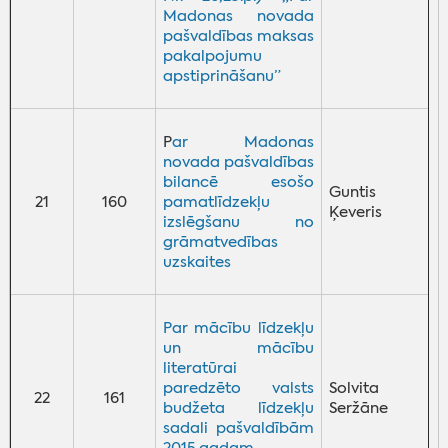
Madonas novada
pašvaldības maksas
pakalpojumu
apstiprināšanu”
P
ar Madonas
novada pašvaldības
bilancē esošo
Guntis
21
160
pamatlīdzekļu
Ķeveris
izslēgšanu no
grāmatvedības
uzskaites
Par mācību līdzekļu
un mācību
literatūrai
paredzēto valsts
Solvita
22
161
budžeta līdzekļu
Seržāne
sadali pašvaldībām
2015.gadam