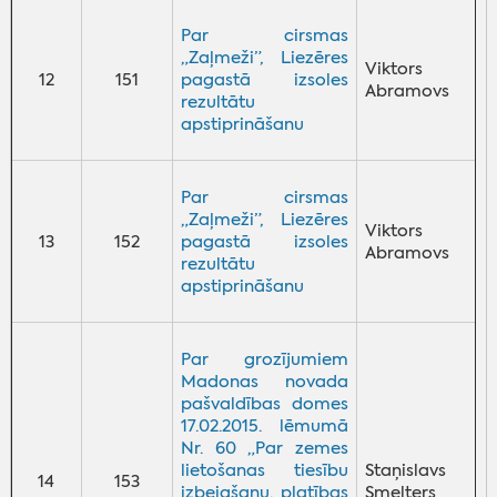
Par cirsmas
„Zaļmeži”, Liezēres
Viktors
12
151
pagastā izsoles
Abramovs
rezultātu
apstiprināšanu
Par cirsmas
„Zaļmeži”, Liezēres
Viktors
13
152
pagastā izsoles
Abramovs
rezultātu
apstiprināšanu
Par grozījumiem
Madonas novada
pašvaldības domes
17.02.2015. lēmumā
Nr. 60 „Par zemes
lietošanas tiesību
Staņislavs
14
153
izbeigšanu, platības
Smelters