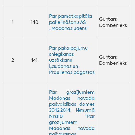
Par pamatkapitāla
Guntars
1
140
palielināšanu AS
Dambenieks
„Madonas ūdens”
Par pakalpojumu
sniegšanas
Guntars
2
141
uzsākšanu
Dambenieks
Ļaudonas un
Praulienas pagastos
Par grozījumiem
Madonas novada
pašvaldības domes
30.12.2014. lēmumā
Nr.810 ‘’Par
grozījumiem
Madonas novada
pašvaldības