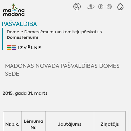
PAŠVALDĪBA
Dome
Domes lēmumu un komiteju pārskats
Domes lēmumi
IZVĒLNE
MADONAS NOVADA PAŠVALDĪBAS DOMES
SĒDE
2015. gada 31
. marts
Lēmuma
Nr.p.k.
Jautājums
Ziņotājs
Nr.