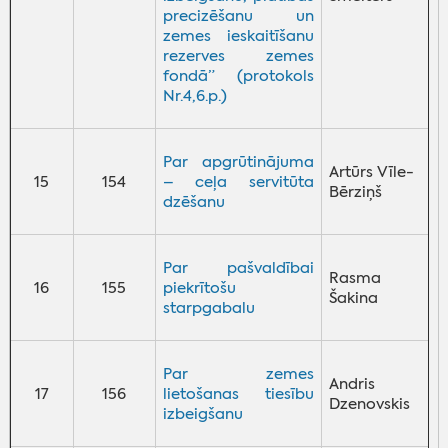
precizēšanu un
zemes ieskaitīšanu
rezerves zemes
fondā” (protokols
Nr.4,6.p.)
Par apgrūtinājuma
Artūrs Vīle-
15
154
– ceļa servitūta
Bērziņš
dzēšanu
Par pašvaldībai
Rasma
16
155
piekrītošu
Šakina
starpgabalu
Par zemes
Andris
17
156
lietošanas tiesību
Dzenovskis
izbeigšanu