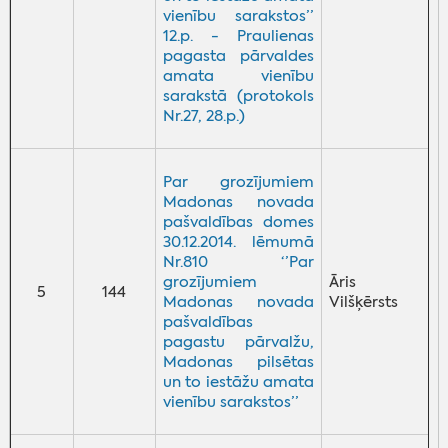
vienību sarakstos’’
12.p. - Praulienas
pagasta pārvaldes
amata vienību
sarakstā (protokols
Nr.27, 28.p.)
Par grozījumiem
Madonas novada
pašvaldības domes
30.12.2014. lēmumā
Nr.810 ‘’Par
grozījumiem
Āris
5
144
Madonas novada
Vilšķērsts
pašvaldības
pagastu pārvalžu,
Madonas pilsētas
un to iestāžu amata
vienību sarakstos’’