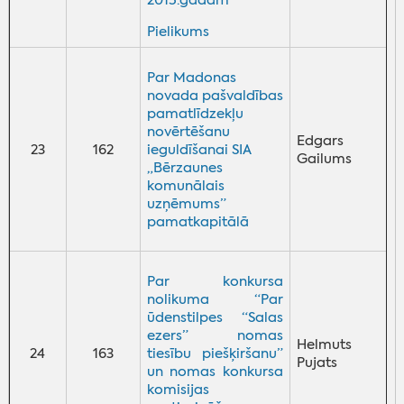
Pielikums
Par Madonas
novada pašvaldības
pamatlīdzekļu
novērtēšanu
Edgars
23
162
ieguldīšanai SIA
Gailums
„Bērzaunes
komunālais
uzņēmums”
pamatkapitālā
Par konkursa
nolikuma “Par
ūdenstilpes “Salas
ezers” nomas
Helmuts
24
163
tiesību piešķiršanu”
Pujats
un nomas konkursa
komisijas