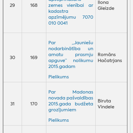
Ilona
29
168
zemes vienībai ar
Gleizde
kadastra
apzīmējumu 7070
010 0041
Par „Jauniešu
nodarbinātība un
amatu prasmju
Romāns
30
169
apguve’’ nolikumu
Hačatrjans
2015.gadam
‌Pielikums
Par Madonas
novada pašvaldības
Biruta
31
170
2015.gada budžeta
Vindele
grozījumiem
‌Pielikums