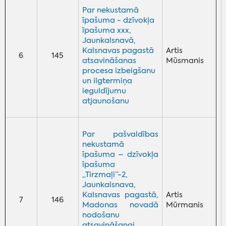
Par nekustamā
īpašuma - dzīvokļa
īpašuma xxx,
Jaunkalsnavā,
Kalsnavas pagastā
Artis
6
145
atsavināšanas
Mūsmanis
procesa izbeigšanu
un ilgtermiņa
ieguldījumu
atjaunošanu
Par pašvaldības
nekustamā
īpašuma – dzīvokļa
īpašuma
„Tirzmaļi”-2,
Jaunkalsnava,
Kalsnavas pagastā,
Artis
7
146
Madonas novadā
Mūrmanis
nodošanu
atsavināšanai,