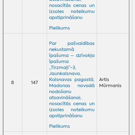
nosacītās cenas un
izsoles noteikumu
apstiprināšanu
Pielikums
Par pašvaldības
nekustamā
īpašuma – dzīvokļa
īpašuma
„Tirzmaļi”-3,
Jaunkalsnava,
Kalsnavas pagastā,
Artis
8
147
Madonas novadā
Mūrmanis
nodošanu
atsavināšanai,
nosacītās cenas un
izsoles noteikumu
apstiprināšanu
Pielikums