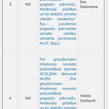
Ilze
3
142
pagastu pārvalžu,
Dreimane
Madonas pilsētas
un to iestāžu amata
vienību sarakstos’’
8.p.- Ļaudonas
pagasta pārvaldes
amata vienību
saraksts (protokols
Nr.27, 28.p.)
Par grozījumiem
Madonas novada
pašvaldības domes
30.12.2014. lēmumā
Nr.810 „Par
grozījumiem
Madonas novada
pašvaldības
Valdis
4
143
pagastu pārvalžu,
Gotlaufs
Madonas pilsētas
un to iestāžu amata