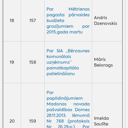
Par Mētrienas
pagasta pārvaldes
Andris
18
157
budžeta
Dzenovskis
grozījumiem par
2015.gada martu
Par SIA „Bērzaunes
komunālais
Māris
19
158
uzņēmums”
Belorags
pamatkapitāla
palielināšanu
Par
papildinājumiem
Madonas novada
pašvaldības Domes
28.11.2013. lēmumā
Imelda
20
159
Nr. 768 (protokols
Saulīte
Nr. 26,29.p.) „Par