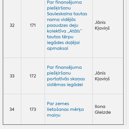
Par finansējuma
piešķiršanu
Sauleskalna tautas
nama vidējās
Jānis
32
171
paaudzes deju
Kļaviņš
kolektīva „Atāls”
tautas tērpu
iegādes daļējai
apmaksai
Par finansējuma
piešķiršanu
Jānis
33
172
portatīvās skaņas
Kļaviņš
sistēmas iegādei
Par zemes
Ilona
34
173
lietošanas mērķa
Gleizde
maiņu