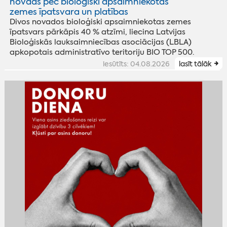
novads pēc bioloģiski apsaimniekotās
zemes īpatsvara un platības
Divos novados bioloģiski apsaimniekotas zemes
īpatsvars pārkāpis 40 % atzīmi, liecina Latvijas
Bioloģiskās lauksaimniecības asociācijas (LBLA)
apkopotais administratīvo teritoriju BIO TOP 500.
iesūtīts: 04.08.2026
lasīt tālāk