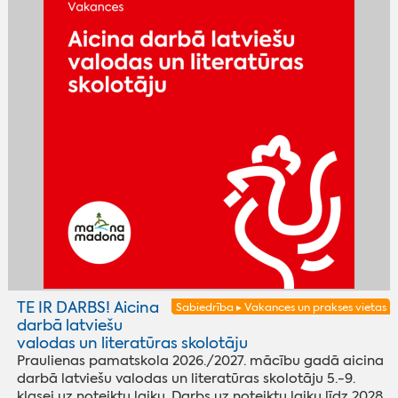
TE IR DARBS! Aicina
Sabiedrība ▸ Vakances un prakses vietas
darbā latviešu
valodas un literatūras skolotāju
Praulienas pamatskola 2026./2027. mācību gadā aicina
darbā latviešu valodas un literatūras skolotāju 5.-9.
klasei uz noteiktu laiku. Darbs uz noteiktu laiku līdz 2028.