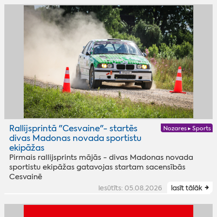
Rallijsprintā "Cesvaine"- startēs
Nozares ▸ Sports
divas Madonas novada sportistu
ekipāžas
Pirmais rallijsprints mājās - divas Madonas novada
sportistu ekipāžas gatavojas startam sacensībās
Cesvainē
iesūtīts: 05.08.2026
lasīt tālāk