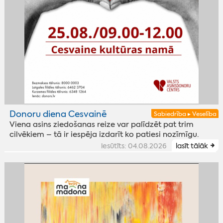
Donoru diena Cesvainē
Sabiedrība ▸ Veselība
Viena asins ziedošanas reize var palīdzēt pat trim
cilvēkiem – tā ir iespēja izdarīt ko patiesi nozīmīgu.
iesūtīts: 04.08.2026
lasīt tālāk