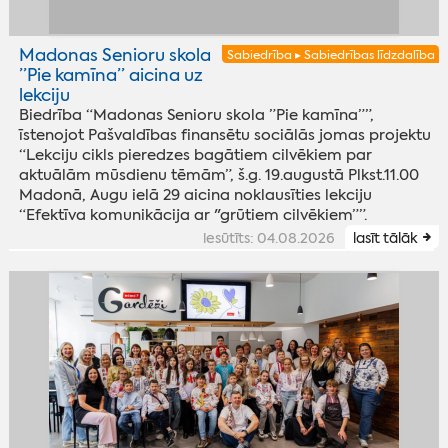
Madonas Senioru skola
Sabiedrība ▸ Sabiedrības līdzdalība
”Pie kamīna” aicina uz
lekciju
Biedrība “Madonas Senioru skola ”Pie kamīna””,
īstenojot Pašvaldības finansētu sociālās jomas projektu
“Lekciju cikls pieredzes bagātiem cilvēkiem par
aktuālām mūsdienu tēmām”, š.g. 19.augustā Plkst.11.00
Madonā, Augu ielā 29 aicina noklausīties lekciju
“Efektīva komunikācija ar "grūtiem cilvēkiem””.
iesūtīts: 04.08.2026
lasīt tālāk