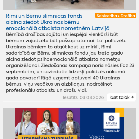
Rimi un Bērnu slimnīcas fonds
Sabiedrība ▸ Drošība
aicina ziedot Ukrainas bērnu
emocionālā atbalsta nometnēm Latvijā
Bērnībā drošības sajūtai un iespējai vienkārši būt
bērnam vajadzētu būt pašsaprotamai. Lai palīdzētu
Ukrainas bērniem to atgūt kaut uz mirkli, Rimi
sadarbībā ar Bērnu slimnīcas fondu jau trešo gadu
aicina ziedot psihoemocionālā atbalsta nometņu
organizēšanai. Ziedošanas kampaņa norisināsies līdz 23.
septembrim, un saziedotie līdzekļi palīdzēs nākamā
gada pavasarī Rīgā uzņemt aptuveni 40 Ukrainas
bērnus, viņu vecākus un aizbildņus, nodrošinot
profesionālu atbalstu un drošu vidi.
iesūtīts: 03.08.2026
lasīt tālāk