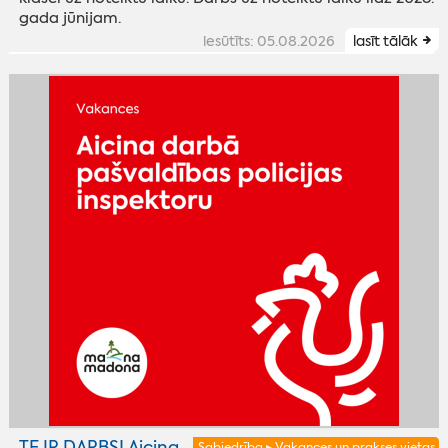
gada jūnijam.
iesūtīts: 05.08.2026
lasīt tālāk
TE IR DARBS! Aicina
Sabiedrība ▸ Vakances un prakses vietas