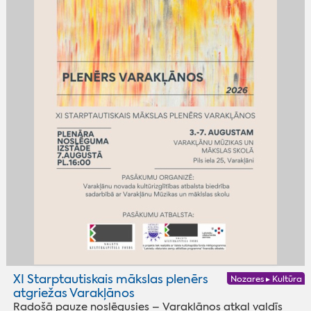
XI Starptautiskais mākslas plenērs
Nozares ▸ Kultūra
atgriežas Varakļānos
Radošā pauze noslēgusies – Varakļānos atkal valdīs