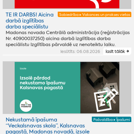
TE IR DARBS! Aicina
Sabiedrība ▸ Vakances un prakses vietas
darbā izglītības
darba speciālistu
Madonas novada Centrālā administrācija (reģistrācijas
Nr. 40900037250) aicina darbā izglītības darba
speciālistu Izglītības pārvaldē uz nenoteiktu laiku.
iesūtīts: 06.08.2026
lasīt tālāk
Nekustamā īpašuma
Pašvaldība ▸ Īpašumi
“Veckalsnavas skola”, Kalsnavas
pagastā, Madonas novadā, izsole