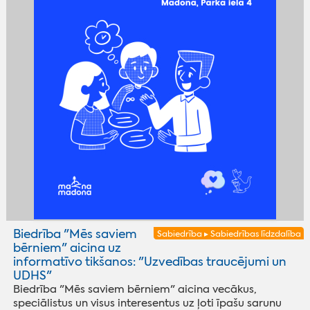
Biedrība "Mēs saviem
Sabiedrība ▸ Sabiedrības līdzdalība
bērniem" aicina uz
informatīvo tikšanos: "Uzvedības traucējumi un
UDHS"
Biedrība "Mēs saviem bērniem" aicina vecākus,
speciālistus un visus interesentus uz ļoti īpašu sarunu