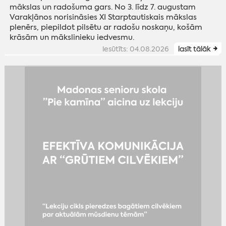
mākslas un radošuma gars. No 3. līdz 7. augustam
Varakļānos norisināsies XI Starptautiskais mākslas
plenērs, piepildot pilsētu ar radošu noskaņu, košām
krāsām un mākslinieku iedvesmu.
iesūtīts: 04.08.2026
lasīt tālāk