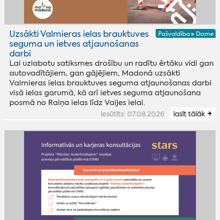
Uzsākti Valmieras ielas brauktuves
Pašvaldība ▸ Dome
seguma un ietves atjaunošanas
darbi
Lai uzlabotu satiksmes drošību un radītu ērtāku vidi gan
autovadītājiem, gan gājējiem, Madonā uzsākti
Valmieras ielas brauktuves seguma atjaunošanas darbi
visā ielas garumā, kā arī ietves seguma atjaunošana
posmā no Raiņa ielas līdz Vaijes ielai.
iesūtīts: 07.08.2026
lasīt tālāk