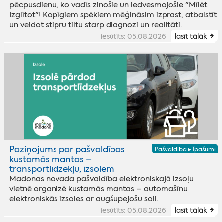
pēcpusdienu, ko vadīs zinošie un iedvesmojošie "Mīlēt
Izglītot"! Kopīgiem spēkiem mēģināsim izprast, atbalstīt
un veidot stipru tiltu starp diagnozi un realitāti.
iesūtīts: 05.08.2026
lasīt tālāk
Paziņojums par pašvaldības
Pašvaldība ▸ Īpašumi
kustamās mantas –
transportlīdzekļu, izsolēm
Madonas novada pašvaldība elektroniskajā izsoļu
vietnē organizē kustamās mantas – automašīnu
elektroniskās izsoles ar augšupejošu soli.
iesūtīts: 05.08.2026
lasīt tālāk