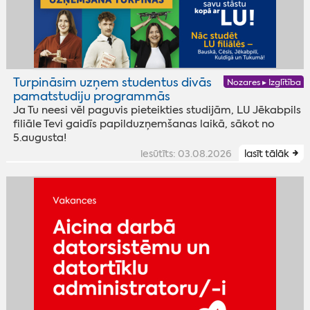
Turpināsim uzņem studentus divās
Nozares ▸ Izglītība
pamatstudiju programmās
Ja Tu neesi vēl paguvis pieteikties studijām, LU Jēkabpils
filiāle Tevi gaidīs papilduzņemšanas laikā, sākot no
5.augusta!
iesūtīts: 03.08.2026
lasīt tālāk