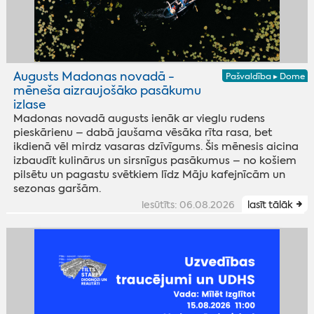
Augusts Madonas novadā -
Pašvaldība ▸ Dome
mēneša aizraujošāko pasākumu
izlase
Madonas novadā augusts ienāk ar vieglu rudens
pieskārienu – dabā jaušama vēsāka rīta rasa, bet
ikdienā vēl mirdz vasaras dzīvīgums. Šis mēnesis aicina
izbaudīt kulinārus un sirsnīgus pasākumus – no košiem
pilsētu un pagastu svētkiem līdz Māju kafejnīcām un
sezonas garšām.
iesūtīts: 06.08.2026
lasīt tālāk