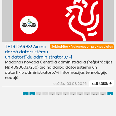
TE IR DARBS! Aicina
Sabiedrība ▸ Vakances un prakses vietas
darbā datorsistēmu
un datortīklu administratoru/-i
Madonas novada Centrālā administrācija (reģistrācijas
Nr. 40900037250) aicina darbā datorsistēmu un
datortīklu administratoru/-i Informācijas tehnoloģiju
nodaļā.
iesūtīts: 03.08.2026
lasīt tālāk
1
2
3
4
5
6
7
8
9
10
11
© 2008-2026 Madonas novads. Visas tiesības