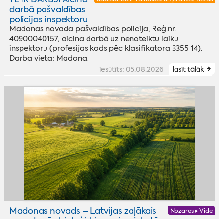
darbā pašvaldības
policijas inspektoru
Madonas novada pašvaldības policija, Reģ.nr.
40900040157, aicina darbā uz nenoteiktu laiku
inspektoru (profesijas kods pēc klasifikatora 3355 14).
Darba vieta: Madona.
iesūtīts: 05.08.2026
lasīt tālāk
Madonas novads – Latvijas zaļākais
Nozares ▸ Vide