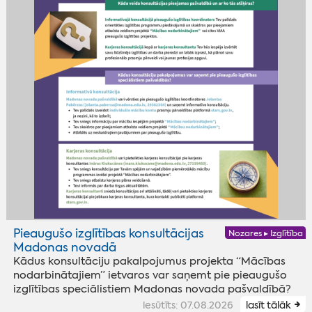
Pieaugušo izglītības konsultācijas
Nozares ▸ Izglītība
Madonas novadā
Kādus konsultāciju pakalpojumus projekta “Mācības
nodarbinātajiem” ietvaros var saņemt pie pieaugušo
izglītības speciālistiem Madonas novada pašvaldībā?
iesūtīts: 07.08.2026
lasīt tālāk