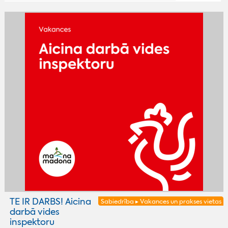
TE IR DARBS! Aicina
Sabiedrība ▸ Vakances un prakses vietas
darbā vides
inspektoru