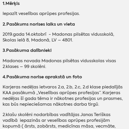
1.Mērķis
Iepazīt veselības aprūpes profesijas.
2.Pasākums norises laiks un vieta
2019.gada 14.oktobrī - Madonas pilsētas vidusskolā,
Skolas ielā 8, Madonā, LV – 4801.
3.Pasākuma dalībnieki
Madonas novada Madonas pilsētas vidusskolas visas
2.klases – 99 skolēni.
4.Pasākuma norise aprakstā un foto
Karjeras nedēļas ietvaros 2.a, 2.b, 2.c, 2.d klase piedalījās
KAA pasākumā „Veselības aprūpes profesijas”. Karjeras
nedēļas šī gada tēma ir nākotnes profesijas un prasmes,
kas būs nepieciešamas nākotnes darba tirgū.
2.klašu skolēni nodarbības vadītājas Janas Teriškas
vadībā iepazinās ar veselības aprūpes profesijām
kopumā ( ārsts, zobārsts, medicīnas māsa, vecmāte,