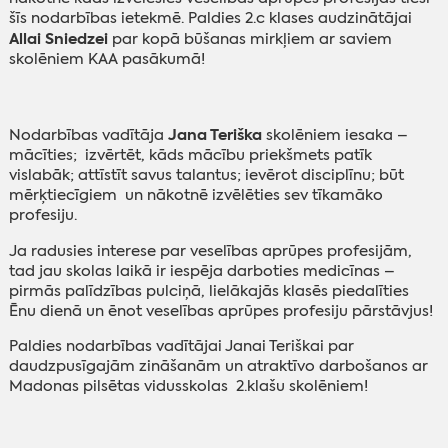
šīs nodarbības ietekmē. Paldies 2.c klases audzinātājai
Allai Sniedzei
par kopā būšanas mirkļiem ar saviem
skolēniem KAA pasākumā!‌‌
Jana Teriška
Nodarbības vadītāja
skolēniem iesaka –
mācīties; izvērtēt, kāds mācību priekšmets patīk
vislabāk; attīstīt savus talantus; ievērot disciplīnu; būt
mērķtiecīgiem un nākotnē izvēlēties sev tīkamāko
profesiju.
Ja radusies interese par veselības aprūpes profesijām,
tad jau skolas laikā ir iespēja darboties medicīnas –
pirmās palīdzības pulciņā, lielākajās klasēs piedalīties
Ēnu dienā un ēnot veselības aprūpes profesiju pārstāvjus!
Paldies nodarbības vadītājai Janai Teriškai par
daudzpusīgajām zināšanām un atraktīvo darbošanos ar
Madonas pilsētas vidusskolas 2.klašu skolēniem!
‌