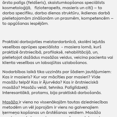
ārsta palīgs (feldšeris), skaistumkopšanas speciālists
kosmetoloģijā, fizioterapeits, masieris un citi) – to
darba specifiku, darba dienas struktūru, ikdienas darbā
pielietojamām zināšanām un prasmēm, kompetencēm –
to apgūšanas iespējām.
Praktiski darbojoties meistardarbnīcā, skolēni iejutās
veselības aprūpes speciālista - masiera lomā, kurš
praktizē ārstniecībā, profilaksē, rehabilitācijā, un,
pielietojot dažādus masāžas veidus, veicina pacienta vai
klienta veselības un labsajūtas uzlabošanos.
Nodarbības laikā tika uzzināts par šādiem jautājumiem:
Kas ir masieris? Kur var mācīties par masieri? Vide
masāžu telpā! Kas ir Ājurvēda? Kas ir ārstnieciskā
masāža? Masāžu veidi, tehnika. Palīglīdzekļi.
Interesantākā, protams, bija praktiskā darbošanās.
Masāža
ir viena no vissenākajām tautas dziedniecības
metodēm un vēl joprojām ir viens no galvenajiem
ķermeņa kopšanas un ārstēšanas veidiem. Masāža