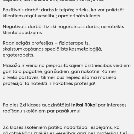
Pozitīvais darbā: darbs ir telpās; prieks, ka var palīdzēt
klientiem atgūt veselību; apmierināts klients.
Negatīvais darbā: fiziski nogurdinošs darbs; nenoteikts
klientu daudzums.
Radniecīgās profesijas – fizioterapeits,
skaistumkopšanas speciālists kosmetoloģijā,
ergoterapeits.
Masāža ir viena no pieprasītākajiem ārstniecības veidiem
gan tālā pagātnē, gan šodien, gan nākotnē. Kamēr
cilvēks pastāvēs, tikmēr būs nepieciešama masiera
profesija. Tā noteikti ir nākotnes profesija!
‌
Initai Rūkai
Paldies 2.d klases audzinātājai
par intereses
radīšanu skolēniem par pasākumu!
‌
2.c klases skolēniem patika nodarbība. Iespējams, ka
nākotnē kāds izvēlēsies veselības aprūpes profesijas tieši