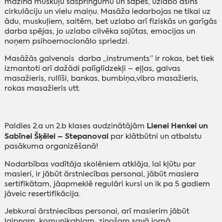
mazina muskuļu saspringumu un sāpes, uzlabo asins
cirkulāciju un vielu maiņu. Masāža iedarbojas ne tikai uz
ādu, muskuļiem, saitēm, bet uzlabo arī fiziskās un garīgās
darba spējas, jo uzlabo cilvēka sajūtas, emocijas un
noņem psihoemocionālo spriedzi.
Masāžās galvenais darba „instruments” ir rokas, bet tiek
izmantoti arī dažādi palīglīdzekļi – eļļas, galvas
masažieris, rullīši, bankas, bumbiņa,vibro masažieris,
rokas masažieris utt.
‌
Lienei Henkei un
Paldies 2.a un 2.b klases audzinātājām
Sabīnei Šķēlei – Stepanovai
par klātbūtni un atbalstu
pasākuma organizēšanā!
Nodarbības vadītāja skolēniem atklāja, lai kļūtu par
masieri, ir jābūt ārstniecības personai, jābūt masiera
sertifikātam, jāapmeklē regulāri kursi un ik pa 5 gadiem
jāveic resertifikācija.
Jebkurai ārstniecības personai, arī masierim jābūt
laipnam, komunikablam, zinošam savā jomā.