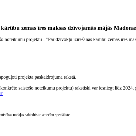
as kārtību zemas īres maksas dzīvojamās mājās Madona
o noteikumu projektu - "Par dzīvokļu izīrēšanas kārtību zemas īres ma
spoguļoti projekta paskaidrojuma rakstā.
onkrēto saistošo noteikumu projektu) rakstiski var iesniegt līdz 2024.
T
tīstības nodaļas sabiedrisko attiecību speciāliste