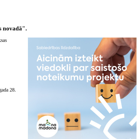
s novadā".
ksas
 gada 28.