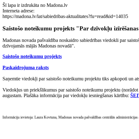
Šī lapa ir izdrukāta no Madona.lv
Interneta adrese:
https://madona.lv/lat/sabiedribas-aktualitates?fu=read&id=14035
Saistošo noteikumu projekts "Par dzīvokļu izīrēšan
Madonas novada pašvaldība noskaidro sabiedrības viedokli par saistoš
dzīvojamās mājās Madonas novadā".
Saistošo noteikumu projekts
‌Paskaidrojuma raksts
Saņemtie viedokļi par saistošo noteikumu projektu tiks apkopoti un at
Viedokļus un priekšlikumus par saistošo noteikumu projektu (norādot k
augustam. Plašāka informācija par viedokļu iesniegšanas kārtību:
ŠEI
‌Informāciju ievietoja: Laura Kovtuna, Madonas novada pašvaldības centrālās administrācijas at