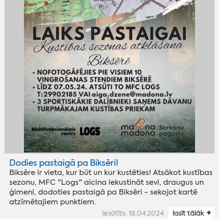
Dodies pastaigā pa Biksēri!
Biksēre ir vieta, kur būt un kur kustēties! Atsākot kustības
sezonu, MFC "Logs" aicina iekustināt sevi, draugus un
ģimeni, dodoties pastaigā pa Biksēri - sekojot kartē
atzīmētajiem punktiem.
iesūtīts: 18.04.2024
lasīt tālāk