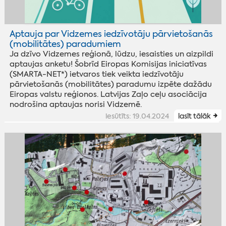
Aptauja par Vidzemes iedzīvotāju pārvietošanās
(mobilitātes) paradumiem
Ja dzīvo Vidzemes reģionā, lūdzu, iesaisties un aizpildi
aptaujas anketu! Šobrīd Eiropas Komisijas iniciatīvas
(SMARTA-NET*) ietvaros tiek veikta iedzīvotāju
pārvietošanās (mobilitātes) paradumu izpēte dažādu
Eiropas valstu reģionos. Latvijas Zaļo ceļu asociācija
nodrošina aptaujas norisi Vidzemē.
iesūtīts: 19.04.2024
lasīt tālāk