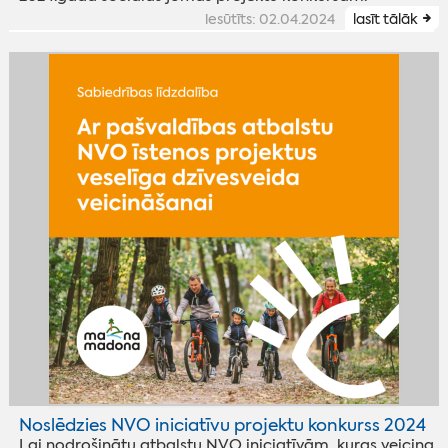
iesūtīts: 02.04.2024
lasīt tālāk
Noslēdzies NVO iniciatīvu projektu konkurss 2024
Lai nodrošinātu atbalstu NVO iniciatīvām, kuras veicina