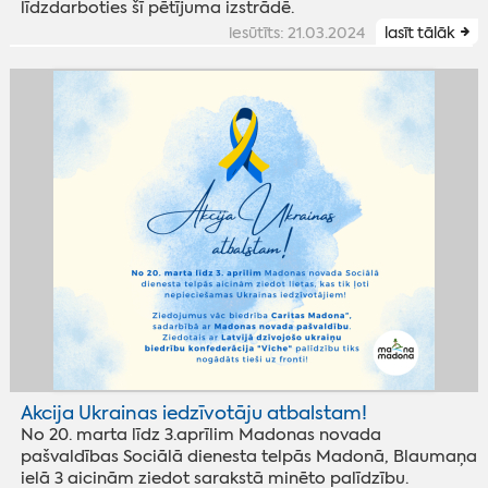
līdzdarboties šī pētījuma izstrādē.
iesūtīts: 21.03.2024
lasīt tālāk
Akcija Ukrainas iedzīvotāju atbalstam!
No 20. marta līdz 3.aprīlim Madonas novada
pašvaldības Sociālā dienesta telpās Madonā, Blaumaņa
ielā 3 aicinām ziedot sarakstā minēto palīdzību.