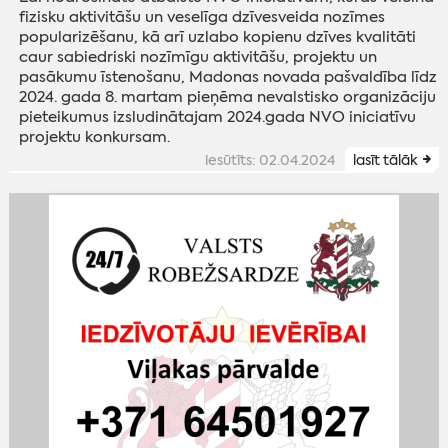
fizisku aktivitāšu un veselīga dzīvesveida nozīmes
popularizēšanu, kā arī uzlabo kopienu dzīves kvalitāti
caur sabiedriski nozīmīgu aktivitāšu, projektu un
pasākumu īstenošanu, Madonas novada pašvaldība līdz
2024. gada 8. martam pieņēma nevalstisko organizāciju
pieteikumus izsludinātajam 2024.gada NVO iniciatīvu
projektu konkursam.
iesūtīts: 02.04.2024
lasīt tālāk