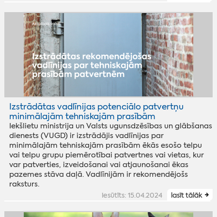
Izstrādātas vadlīnijas potenciālo patvertņu
minimālajām tehniskajām prasībām
Iekšlietu ministrija un Valsts ugunsdzēsības un glābšanas
dienests (VUGD) ir izstrādājis vadlīnijas par
minimālajām tehniskajām prasībām ēkās esošo telpu
vai telpu grupu piemērotībai patvertnes vai vietas, kur
var patverties, izveidošanai vai atjaunošanai ēkas
pazemes stāva daļā. Vadlīnijām ir rekomendējošs
raksturs.
iesūtīts: 15.04.2024
lasīt tālāk