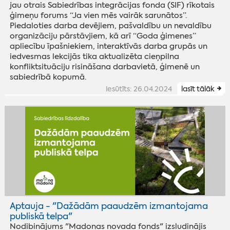
jau otrais Sabiedrības integrācijas fonda (SIF) rīkotais
ģimeņu forums “Ja vien mēs vairāk sarunātos”.
Piedaloties darba devējiem, pašvaldību un nevaldību
organizāciju pārstāvjiem, kā arī “Goda ģimenes”
apliecību īpašniekiem, interaktīvās darba grupās un
iedvesmas lekcijās tika aktualizēta cieņpilna
konfliktsituāciju risināšana darbavietā, ģimenē un
sabiedrībā kopumā.
iesūtīts: 26.04.2024
lasīt tālāk
Aptauja - "Dažādām paaudzēm izmantojama
publiskā telpa"
Nodibinājums "Madonas novada fonds" izsludinājis