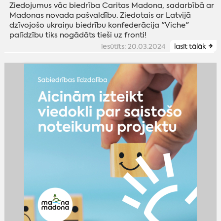
Ziedojumus vāc biedrība Caritas Madona, sadarbībā ar
Madonas novada pašvaldību. Ziedotais ar Latvijā
dzīvojošo ukraiņu biedrību konfederācija "Viche"
palīdzību tiks nogādāts tieši uz fronti!
iesūtīts: 20.03.2024
lasīt tālāk