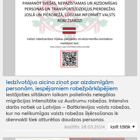
Iedzīvotājus aicina ziņot par aizdomīgām
personām, iespējamiem robežpārkāpējiem
Iestājoties siltākam laikam palielinās nelegālas
migrācijas intensitāte uz Austrumu robežas. Intensīvs
darbs notiek uz Latvijas – Baltkrievijas valsts robežas,
kur no nelikumīgas valsts robežas šķērsošanas ik
diennakti tiek atturētas daudzas personas.
iesūtīts: 28.03.2024
lasīt tālāk