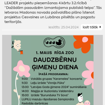
LEADER projektu pieņemšanas 4.kārtu 3.2.rīcībā
“Dažādām paaudzēm izmantojama publiskā telpa”. Tās
ietvaros Madonas novada pašvaldība plāno īstenot
projektus Cesvaines un Lubānas pilsētās un pagastu
teritorijās.
iesūtīts: 25.04.2024
lasīt tālāk