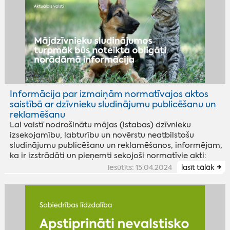
Informācija par izmaiņām normatīvajos aktos
saistībā ar dzīvnieku sludinājumu publicēšanu un
reklamēšanu
Lai valstī nodrošinātu mājas (istabas) dzīvnieku
izsekojamību, labturību un novērstu neatbilstošu
sludinājumu publicēšanu un reklamēšanos, informējam,
ka ir izstrādāti un pieņemti sekojoši normatīvie akti:
iesūtīts: 15.04.2024
lasīt tālāk