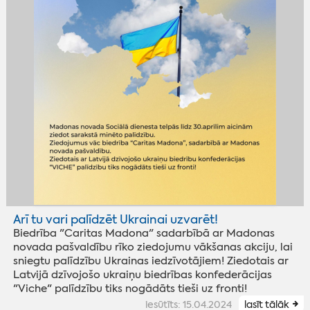
Arī tu vari palīdzēt Ukrainai uzvarēt!
Biedrība "Caritas Madona" sadarbībā ar Madonas
novada pašvaldību rīko ziedojumu vākšanas akciju, lai
sniegtu palīdzību Ukrainas iedzīvotājiem! Ziedotais ar
Latvijā dzīvojošo ukraiņu biedrības konfederācijas
"Viche" palīdzību tiks nogādāts tieši uz fronti!
iesūtīts: 15.04.2024
lasīt tālāk