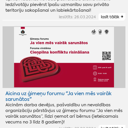
iedzīvotāju pievērst īpašu uzmanību savu privāto
teritoriju sakopšanai un labiekārtošanai!
iesūtīts: 26.03.2024
lasīt tālāk
Aicina uz ģimeņu forumu "Ja vien mēs vairāk
sarunātos"
Aicinām darba devējus, pašvaldību un nevaldības
organizāciju pārstāvjus uz ģimeņu forumu “Ja vien mēs
vairāk sarunātos”, līdzi ņemot arī bērnus (ieteicamais
vecums no 3 līdz 8 gadiem)!