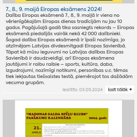
7., 8., 9. maijā Eiropas eksāmens 2024!
Dalība Eiropas eksāmenā 7., 8., 9. maijā ir viena no
vērienīgākajām Eiropas dienas tradīcijām nu jau 10
gadus. Pagājušajā gadā tika sasniegts rekords – Eiropas
eksāmenā piedalījās vairāk nekā 42 000 dalībnieki.
Šogad dalība Eiropas eksāmenā ir īpaši nozīmīga, jo
atzīmējam Latvijas divdesmitgadi Eiropas Savienībā.
Tāpat kā mūsu ieguvumi no Latvijas dalības Eiropas
Savienībā ir daudzveidīgi, arī Eiropas eksāmena
jautājumi ir raibu raibie – sports, kultūra, daba,
izgudrojumi, nozīmīgi notikumi, personības u.c. tēmas
tiek iekļautas tiešsaistes testā, piemērojot tos dažādām
vecuma grupām.
iesūtīts: 03.05.2024
lasīt tālāk