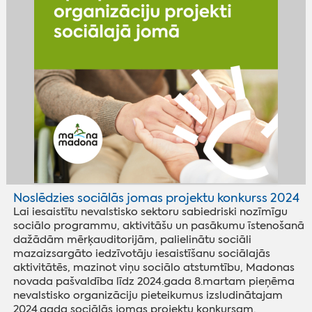
Noslēdzies sociālās jomas projektu konkurss 2024
Lai iesaistītu nevalstisko sektoru sabiedriski nozīmīgu
sociālo programmu, aktivitāšu un pasākumu īstenošanā
dažādām mērķauditorijām, palielinātu sociāli
mazaizsargāto iedzīvotāju iesaistīšanu sociālajās
aktivitātēs, mazinot viņu sociālo atstumtību, Madonas
novada pašvaldība līdz 2024.gada 8.martam pieņēma
nevalstisko organizāciju pieteikumus izsludinātajam
2024.gada sociālās jomas projektu konkursam.