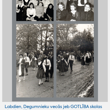
Labdien, Degumnieku vecās jeb GOTLĪBA skolas