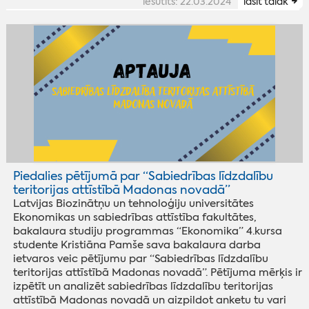
iesūtīts: 22.03.2024
lasīt tālāk
Piedalies pētījumā par “Sabiedrības līdzdalību
teritorijas attīstībā Madonas novadā”
Latvijas Biozinātņu un tehnoloģiju universitātes
Ekonomikas un sabiedrības attīstība fakultātes,
bakalaura studiju programmas “Ekonomika” 4.kursa
studente Kristiāna Pamše sava bakalaura darba
ietvaros veic pētījumu par “Sabiedrības līdzdalību
teritorijas attīstībā Madonas novadā”. Pētījuma mērķis ir
izpētīt un analizēt sabiedrības līdzdalību teritorijas
attīstībā Madonas novadā un aizpildot anketu tu vari