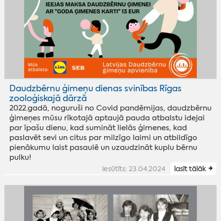
Daudzbērnu ģimeņu dienas svinības Rīgas
zooloģiskajā dārzā
2022.gadā, noguruši no Covid pandēmijas, daudzbērnu
ģimeņes mūsu rīkotajā aptaujā pauda atbalstu idejai
par īpašu dienu, kad sumināt lielās ģimenes, kad
paslavēt sevi un citus par milzīgo laimi un atbildīgo
pienākumu laist pasaulē un uzaudzināt kuplu bērnu
pulku!
iesūtīts: 23.04.2024
lasīt tālāk