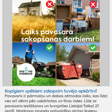
Kopīgiem spēkiem sakopsim tuvējo apkārtni!
Pavasaris ir pārmaiņu un dabas atmodas laiks, kas līdzi
nes arī vēlmi pēc sakārtotas un tīras vides. Līdz ar
pavasara iestāšanos un tuvojoties Lielajai Talkai 27.
aprīlī, Madonas novada pašvaldība aicina ikvienu