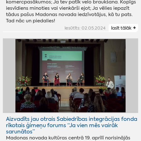
komercpasākumos; Ja tev patīk velo braukšana. Kopīgs
iesvīdiens minoties vai vienkārši ejot; Ja vēlies iepazīt
tādus pašus Madonas novada iedzīvotājus, kā tu pats.
Tad nāc un piedalies!
iesūtīts: 02.05.2024
lasīt tālāk
Aizvadīts jau otrais Sabiedrības integrācijas fonda
rīkotais ģimeņu forums “Ja vien mēs vairāk
sarunātos”
Madonas novada kultūras centrā 19. aprīlī norisinājās