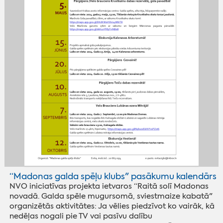
“Madonas galda spēļu klubs" pasākumu kalendārs
NVO iniciatīvas projekta ietvaros “Raitā solī Madonas
novadā. Galda spēle mugursomā, sviestmaize kabatā"
organizētās aktivitātes: Ja vēlies piedzīvot ko vairāk, kā
nedēļas nogali pie TV vai pasīvu dalību