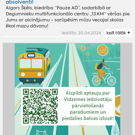
absolventi!
Aigars Šķēls, biedrība “Pauze AD”, sadarbībā ar
Degumnieku multifunkcionālo centru „13.KM” vēršas pie
Jums ar aicinājumu - sarūpēsim mūsu vecajai skolas
ēkai mazu dāvanu!
iesūtīts: 20.04.2024
lasīt tālāk