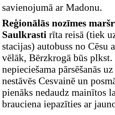
savienojumā ar Madonu.
Reģionālās nozīmes maršr
Saulkrasti
rīta reisā (tiek 
stacijas) autobuss no Cēsu 
vēlāk, Bērzkrogā būs plkst.
nepieciešama pārsēšanās uz
nestāvēs Cesvainē un posmā
pienāks nedaudz mainītos l
brauciena iepazīties ar jau