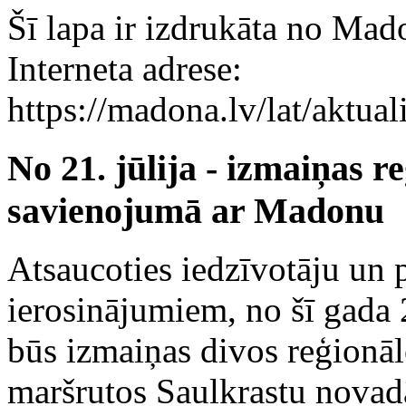
Šī lapa ir izdrukāta no Mad
Interneta adrese:
https://madona.lv/lat/aktu
No 21. jūlija - izmaiņas 
savienojumā ar Madonu
Atsaucoties iedzīvotāju un 
ierosinājumiem, no šī gada 2
būs izmaiņas divos reģionā
maršrutos Saulkrastu novad