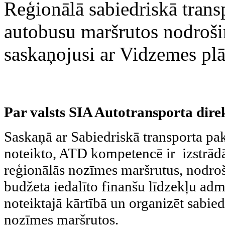
Reģionālā sabiedriskā tran
autobusu maršrutos nodro
saskaņojusi ar Vidzemes pl
Par valsts SIA Autotransporta dire
Saskaņā ar Sabiedriskā transporta pa
noteikto, ATD kompetencē ir izstrādāt
reģionālās nozīmes maršrutus, nodroš
budžeta iedalīto finanšu līdzekļu adm
noteiktajā kārtībā un organizēt sabie
nozīmes maršrutos.