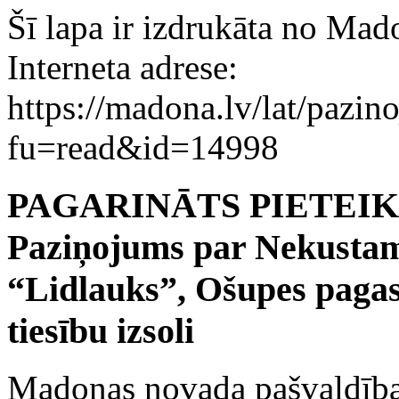
Šī lapa ir izdrukāta no Mad
Interneta adrese:
https://madona.lv/lat/pazin
fu=read&id=14998
PAGARINĀTS PIETEIK
Paziņojums par Nekustam
“Lidlauks”, Ošupes paga
tiesību izsoli
Madonas novada pašvaldīb