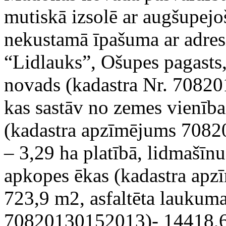
mutiskā izsolē ar augšupejo
nekustamā īpašuma ar adres
“Lidlauks”, Ošupes pagast
novads (kadastra Nr. 7082
kas sastāv no zemes vienība
(kadastra apzīmējums 708
– 3,29 ha platībā, lidmašīnu
apkopes ēkas (kadastra ap
723,9 m2, asfaltēta laukum
70820130152013)- 14418,6 