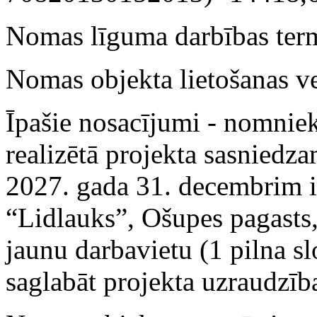
Nomas līguma darbības term
Nomas objekta lietošanas v
Īpašie nosacījumi - nomnie
realizētā projekta sasniedza
2027. gada 31. decembrim ir
“Lidlauks”, Ošupes pagasts
jaunu darbavietu (1 pilna s
saglabāt projekta uzraudzība