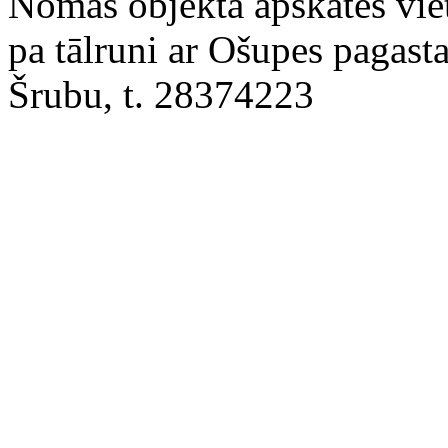
Nomas objekta apskates vieta
pa tālruni ar Ošupes pagast
Šrubu, t. 28374223