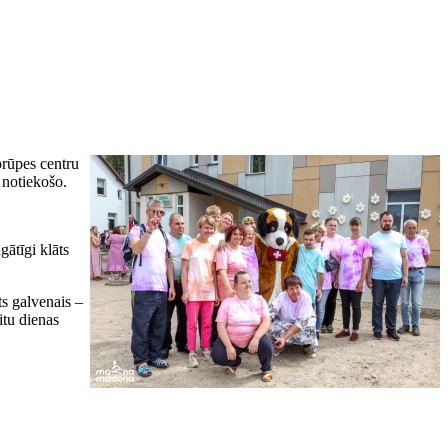
prūpes centru
r notiekošo.
gātīgi klāts
ts galvenais –
citu dienas