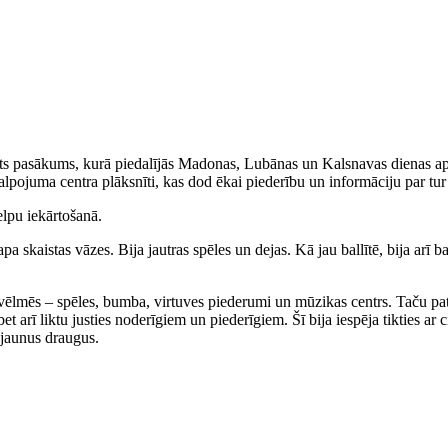
ots pasākums, kurā piedalījās Madonas, Lubānas un Kalsnavas dienas a
akalpojuma centra plāksnīti, kas dod ēkai piederību un informāciju par tu
elpu iekārtošanā.
 skaistas vāzes. Bija jautras spēles un dejas. Kā jau ballītē, bija arī ba
vās vēlmēs – spēles, bumba, virtuves piederumi un mūzikas centrs. Taču pa
bet arī liktu justies noderīgiem un piederīgiem. Šī bija iespēja tikties ar 
 jaunus draugus.