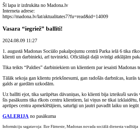
Šī lapa ir izdrukāta no Madona.lv
Interneta adrese:
https://madona.lv/lat/aktualitates7?fu=read&id=14009
Vasara “iegriež” ballīti!
2024.08.09 11:27
1. augustā Madonas Sociālo pakalpojumu centrā Parka ielā 6 tika rīk
klienti un darbinieki, arī tuvinieki. Oficiālajā daļā svinīgi atklājām p
Tika teikts “Paldies” darbiniekiem un klientiem par iesaisti Madonas t
Tālāk sekoja gan klientu priekšnesumi, gan radošās darbnīcas, kurās tapa
galds ar gardām uzkodām.
Uz ballīti ejot, tika sarūpētas dāvaniņas, ko klienti bija izteikuši sa
šis pasākums tika rīkots centru klientiem, lai viņus ne tikai izklaidētu, 
aprūpes centra apmeklētājiem, saturīgi un jautri pavadīt laiku un iegūt
GALERIJA
no pasākuma
Informāciju sagatavoja: Ilze Fārneste, Madonas novada sociālā dienesta vadītāja