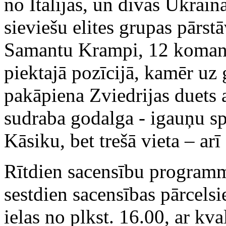
no Itālijas, un divas Ukrai
sieviešu elites grupas pārst
Samantu Krampi, 12 komand
piektajā pozīcijā, kamēr uz
pakāpiena Zviedrijas duets 
sudraba godalga - igauņu s
Kāsiku, bet trešā vieta – arī
Rītdien sacensību programm
sestdien sacensības pārcelsi
ielas no plkst. 16.00, ar kva