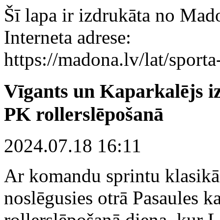
Šī lapa ir izdrukāta no Mad
Interneta adrese:
https://madona.lv/lat/sport
Vīgants un Kaparkalējs i
PK rollerslēpošanā
2024.07.18 16:11
Ar komandu sprintu klasikā
noslēgusies otrā Pasaules k
rollerslēpošanā diena, kur L