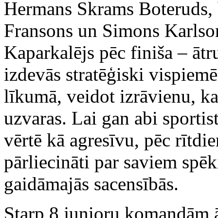
Hermans Skrams Boteruds, be
Fransons un Simons Karlson
Kaparkalējs pēc finiša – ātru
izdevās stratēģiski vispiemē
līkumā, veidot izrāvienu, k
uzvaras. Lai gan abi sporti
vērtē kā agresīvu, pēc rītdi
pārliecināti par saviem spēk
gaidāmajās sacensībās.
Starp 8 junioru komandām āt