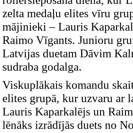
zelta medaļu elites vīru gru
mājinieki – Lauris Kaparkal
Raimo Vīgants. Junioru gru
Latvijas duetam Dāvim Ka
sudraba godalga.
Viskuplākais komandu skaits
elites grupā, kur uzvaru ar 
Lauris Kaparkalējs un Raim
lēnāks izrādījās duets no N