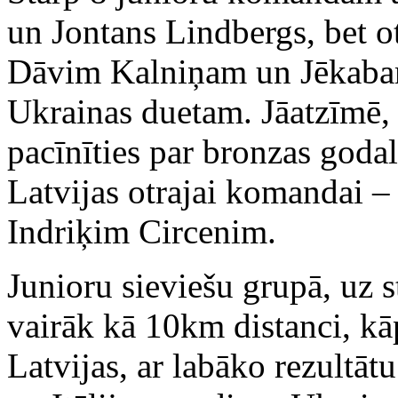
un Jontans Lindbergs, bet ot
Dāvim Kalniņam un Jēkabam
Ukrainas duetam. Jāatzīmē, 
pacīnīties par bronzas godal
Latvijas otrajai komandai 
Indriķim Circenim.
Junioru sieviešu grupā, uz st
vairāk kā 10km distanci, kā
Latvijas, ar labāko rezultātu